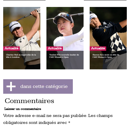
Actualité
Actualité
Actualité
Charley Hull se rapproche de la
Yealimi Noh nouvelle leader de
Haeran Ryu seule en tête de
tête à Londres
l’AIG Women’s Open
l’AIG Women’s Open
Commentaires
Laisser un commentaire
Votre adresse e-mail ne sera pas publiée.
Les champs
obligatoires sont indiqués avec
*