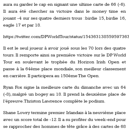
aura su garder le cap en signant une ultime carte de 66 (-6).
Il aura été chercher sa victoire dans le money time en
jouant -4 sur ses quatre derniers trous : birdie 15, birdie 16,
eagle 17 et par 18.
https://twitter.com/DPWorldTour/status/15436313855959736
Il est le seul joueur à avoir joué sous les 70 lors des quatre
tours. Il remporte ainsi sa première victoire sur le DP World
Tour en soulevant le trophée du Horizon Irish Open et
passe à la 64ème place mondiale, son meilleur classement
en carrière. Il participera au 150ème The Open.
Ryan Fox signe la meilleure carte du dimanche avec un 64
(-8), malgré un bogey au 18. Il prend la deuxième place de
l’épreuve. Thriston Lawrence complète le podium.
Shane Lowry termine premier Irlandais à la neuvième place
avec un score total de -12. Il a su profiter du week-end pour
se rapprocher des hommes de tête grâce à des cartes de 68