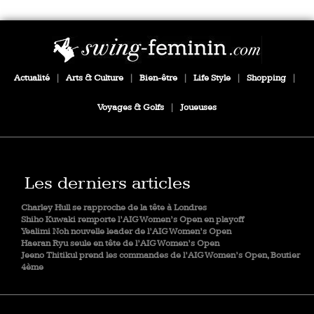
Actualité
|
Arts & Culture
|
Bien-être
|
Life Style
|
Shopping
|
Voyages & Golfs
|
Joueuses
Les derniers articles
Charley Hull se rapproche de la tête à Londres
Shiho Kuwaki remporte l’AIG Women’s Open en playoff
Yealimi Noh nouvelle leader de l’AIG Women’s Open
Haeran Ryu seule en tête de l’AIG Women’s Open
Jeeno Thitikul prend les commandes de l’AIG Women’s Open, Boutier
4ème