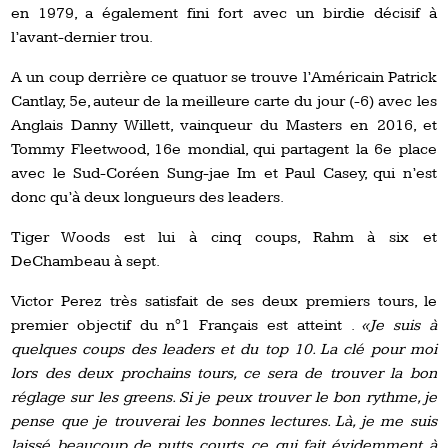
en 1979, a également fini fort avec un birdie décisif à
l’avant-dernier trou.
A un coup derrière ce quatuor se trouve l’Américain Patrick
Cantlay, 5e, auteur de la meilleure carte du jour (-6) avec les
Anglais Danny Willett, vainqueur du Masters en 2016, et
Tommy Fleetwood, 16e mondial, qui partagent la 6e place
avec le Sud-Coréen Sung-jae Im et Paul Casey, qui n’est
donc qu’à deux longueurs des leaders.
Tiger Woods est lui à cinq coups, Rahm à six et
DeChambeau à sept.
Victor Perez très satisfait de ses deux premiers tours, le
premier objectif du n°1 Français est atteint .
«Je suis à
quelques coups des leaders et du top 10. La clé pour moi
lors des deux prochains tours, ce sera de trouver la bon
réglage sur les greens. Si je peux trouver le bon rythme, je
pense que je trouverai les bonnes lectures. Là, je me suis
laissé beaucoup de putts courts, ce qui fait évidemment à