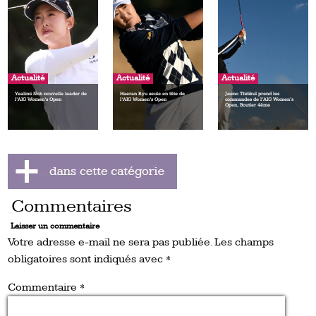
Actualité
Actualité
Actualité
Yealimi Noh nouvelle leader de
Haeran Ryu seule en tête de
Jeeno Thitikul prend les
l’AIG Women’s Open
l’AIG Women’s Open
commandes de l’AIG Women’s
Open, Boutier 4ème
Commentaires
Laisser un commentaire
Votre adresse e-mail ne sera pas publiée.
Les champs
obligatoires sont indiqués avec
*
Commentaire
*