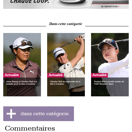
Dans cette catégorie
Actualité
Actualité
Actualité
Anna Huang et Charley Hull à la
Charley Hull se rapproche de la
Yealimi Noh nouvelle leader de
bataille pour le titre à Londres
tête à Londres
l’AIG Women’s Open
Commentaires