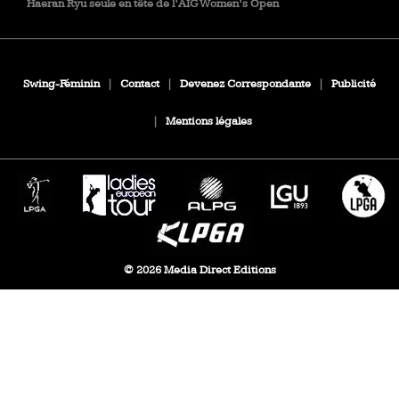
Haeran Ryu seule en tête de l’AIG Women’s Open
Swing-Féminin
|
Contact
|
Devenez Correspondante
|
Publicité
|
Mentions légales
© 2026 Media Direct Editions