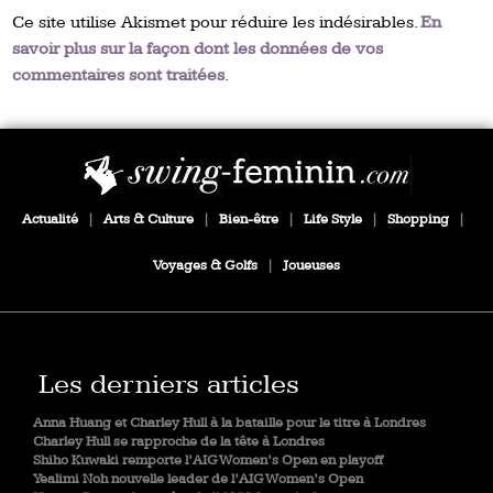
Ce site utilise Akismet pour réduire les indésirables.
En
savoir plus sur la façon dont les données de vos
commentaires sont traitées
.
Actualité
|
Arts & Culture
|
Bien-être
|
Life Style
|
Shopping
|
Voyages & Golfs
|
Joueuses
Les derniers articles
Anna Huang et Charley Hull à la bataille pour le titre à Londres
Charley Hull se rapproche de la tête à Londres
Shiho Kuwaki remporte l’AIG Women’s Open en playoff
Yealimi Noh nouvelle leader de l’AIG Women’s Open