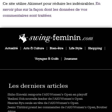
Ce site utilise Akismet pour réduire les indésirables.
En
savoir plus sur la façon dont les données de vos
commentaires sont traitées
.
Actualité
|
Arts & Culture
|
Bien-être
|
Life Style
|
Shopping
|
Voyages & Golfs
|
Joueuses
Les derniers articles
Shiho Kuwaki remporte l’AIG Women’s Open en playoff
Yealimi Noh nouvelle leader de l’AIG Women’s Open
Haeran Ryu seule en tête de l’AIG Women’s Open
Jeeno Thitikul prend les commandes de l’AIG Women’s Open, Boutier
4ème