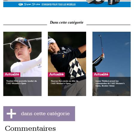
Dans cette catégorie
Actualité
Actualité
Actualité
Yealimi Noh nouvelle leader de
Haeran Ryu seule en tête de
Jeeno Thitikul prend les
l’AIG Women’s Open
l’AIG Women’s Open
commandes de l’AIG Women’s
Open, Boutier 4ème
Commentaires