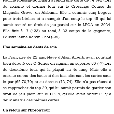
Pauline Roussin-Bouchard a rendu une carte de 74 (+2) lors
du sixième et dernier tour sur le Crossings Course de
Magnolia Grove, en Alabama. Elle a commis cinq bogeys
pour trois birdies, et a manqué d’un coup le top 45 qui lui
aurait assuré un droit de jeu partiel sur le LPGA en 2024.
Elle finit à -7 (423) au total, à 22 coups de la gagnante,
l’Australienne Robyn Choi (-29).
Une semaine en dents de scie
La Française de 22 ans, élève d’Alain Alberti, avait pourtant
bien débuté ces Q-Series en signant un superbe 65 (-7) lors
du deuxième tour, qui la plaçait au 4e rang. Mais elle a
ensuite connu des hauts et des bas, alternant les cartes sous
le par (65,70,70) et au-dessus (72, 74). Elle n’a pas réussi à
se rapprocher du top 20, qui lui aurait permis de garder son
droit de jeu plein sur le LPGA, qu’elle avait obtenu il y a
deux ans via ces mêmes cartes.
Un retour sur l’Epson Tour