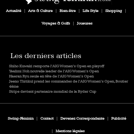
Actualité
|
Arts & Culture
|
Bien-être
|
Life Style
|
Shopping
|
Voyages & Golfs
|
Joueuses
Les derniers articles
Shiho Kuwaki remporte l’AIG Women’s Open en playoff
Yealimi Noh nouvelle leader de l’AIG Women’s Open
Haeran Ryu seule en tête de l’AIG Women’s Open
Jeeno Thitikul prend les commandes de l’AIG Women’s Open, Boutier
4ème
Stripe devient partenaire mondial de la Ryder Cup
Swing-Féminin
|
Contact
|
Devenez Correspondante
|
Publicité
|
Mentions légales