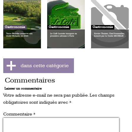
Gastronomie
Gastronomie
Gastronomie
Terre Blanche conserve son
Le Café Lacoste inaugure sa
Xavier Thuizat, Chef Sommelier,
étoile Michelin en 2026
première adresse à Paris
honoré par le Guide MICHELIN
Commentaires
Laisser un commentaire
Votre adresse e-mail ne sera pas publiée.
Les champs
obligatoires sont indiqués avec
*
Commentaire
*