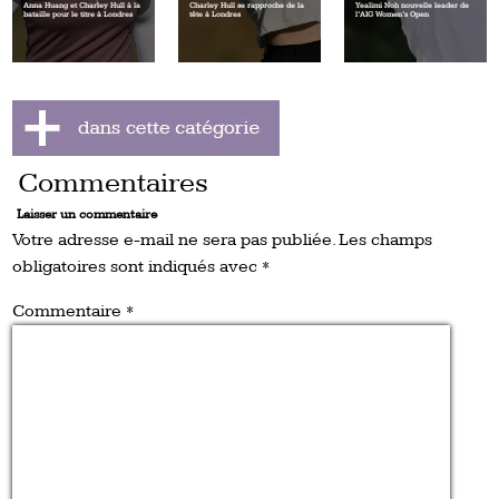
Anna Huang et Charley Hull à la
Charley Hull se rapproche de la
Yealimi Noh nouvelle leader de
bataille pour le titre à Londres
tête à Londres
l’AIG Women’s Open
Commentaires
Laisser un commentaire
Votre adresse e-mail ne sera pas publiée.
Les champs
obligatoires sont indiqués avec
*
Commentaire
*