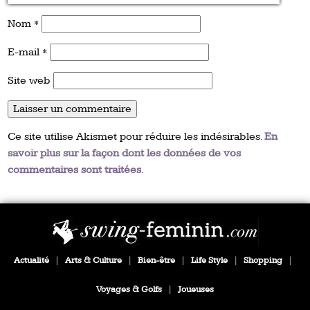
Nom
*
E-mail
*
Site web
Ce site utilise Akismet pour réduire les indésirables.
En
savoir plus sur la façon dont les données de vos
commentaires sont traitées
.
Actualité
|
Arts & Culture
|
Bien-être
|
Life Style
|
Shopping
|
Voyages & Golfs
|
Joueuses