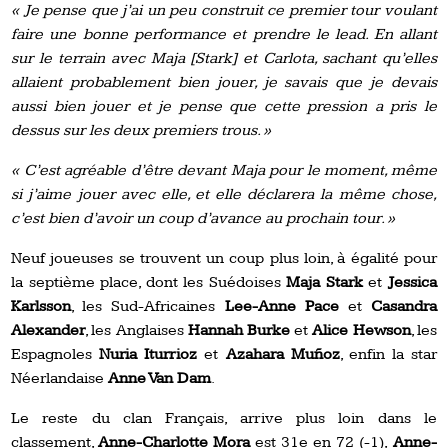
« Je pense que j’ai un peu construit ce premier tour voulant
faire une bonne performance et prendre le lead. En allant
sur le terrain avec Maja [Stark] et Carlota, sachant qu’elles
allaient probablement bien jouer, je savais que je devais
aussi bien jouer et je pense que cette pression a pris le
dessus sur les deux premiers trous. »
« C’est agréable d’être devant Maja pour le moment, même
si j’aime jouer avec elle, et elle déclarera la même chose,
c’est bien d’avoir un coup d’avance au prochain tour. »
Neuf joueuses se trouvent un coup plus loin, à égalité pour
la septième place, dont les Suédoises
Maja Stark
et
Jessica
Karlsson
, les Sud-Africaines
Lee-Anne Pace
et
Casandra
Alexander
, les Anglaises
Hannah Burke
et
Alice Hewson
, les
Espagnoles
Nuria Iturrioz
et
Azahara Muñoz
, enfin la star
Néerlandaise
Anne Van Dam
.
Le reste du clan Français, arrive plus loin dans le
classement,
Anne-Charlotte Mora
est 31e en 72 (-1),
Anne-