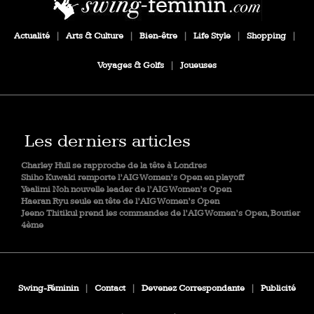
Actualité
|
Arts & Culture
|
Bien-être
|
Life Style
|
Shopping
|
Voyages & Golfs
|
Joueuses
Les derniers articles
Charley Hull se rapproche de la tête à Londres
Shiho Kuwaki remporte l’AIG Women’s Open en playoff
Yealimi Noh nouvelle leader de l’AIG Women’s Open
Haeran Ryu seule en tête de l’AIG Women’s Open
Jeeno Thitikul prend les commandes de l’AIG Women’s Open, Boutier
4ème
Swing-Féminin
|
Contact
|
Devenez Correspondante
|
Publicité