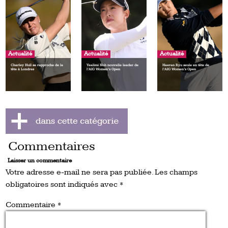
Actualité
Actualité
Actualité
Charley Hull se rapproche de la
Yealimi Noh nouvelle leader de
Haeran Ryu seule en tête de
tête à Londres
l’AIG Women’s Open
l’AIG Women’s Open
Commentaires
Laisser un commentaire
Votre adresse e-mail ne sera pas publiée.
Les champs
obligatoires sont indiqués avec
*
Commentaire
*