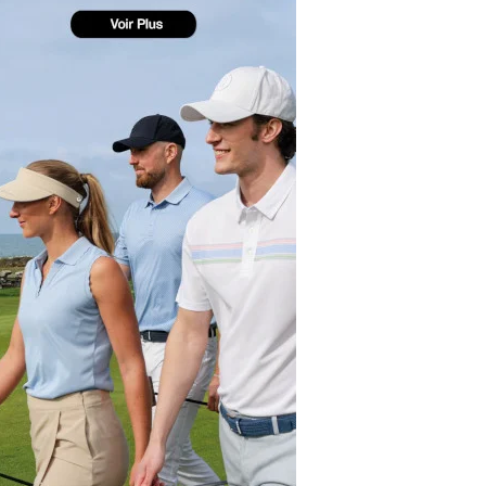
yal Air Maroc Golf & Padel Cup : le nouvel
ent sport et networking
ger Woods se retire du Genesis Invitational
GA Tour 2026 : une saison record pour le
lf féminin
ian Resort Golf Club : Saison 2 du
ogramme Performance
dies European Tour 2026 : une saison
torique sur cinq continents
bout en Bouts prolonge la Fashion Week à
land-Garros
coste Ladies Open 2025 : Céline Boutier
 retour à Deauville
hrodite Hills Team Cup 2025 : de retour a
ypre