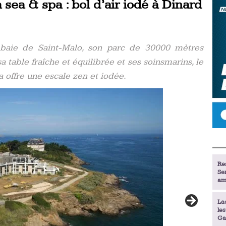
sea & spa : bol d’air iodé à Dinard
baie de Saint-Malo, son parc de 30000 mètres
 table fraîche et équilibrée et ses soinsmarins, le
 offre une escale zen et iodée.
Re
Se
am
La
le
Ga