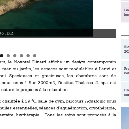
La
le
La
o : D.R.
Novot
déc
Blo
20
En
de
s, le Novotel Dinard affiche un design contemporain
ue mer ou jardin, les espaces sont modulables à l’envi et
Pr
na
La
hui. Spacieuses et gracieuses, les chambres sont de
qu
s pour nous ! Sur 3000m2, l’institut Thalassa & spa est
turelle propices à la relaxation.
Un
co
Ac
 chauffée à 29 °C, salle de gym, parcours Aquatonic sous
un
uiles essentielles, séances d’aquaémotion, cryothérapie,
Re
Se
plantaire, luxthérapie… Tous les soins sont proposés à la
Am
am
ex