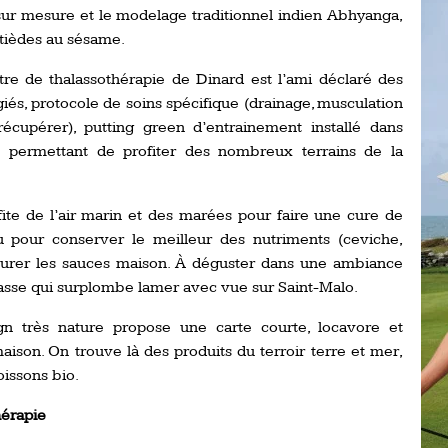
sur mesure et le modelage traditionnel indien Abhyanga,
Ro
ev
 tièdes au sésame.
Ti
re de thalassothérapie de Dinard est l’ami déclaré des
LP
égiés, protocole de soins spécifique (drainage, musculation
go
Ev
récupérer), putting green d’entrainement installé dans
Pr
 permettant de profiter des nombreux terrains de la
La
his
fite de l’air marin et des marées pour faire une cure de
ru pour conserver le meilleur des nutriments (ceviche,
De
Ro
vourer les sauces maison. À déguster dans une ambiance
rasse qui surplombe lamer avec vue sur Saint-Malo.
La
gn très nature propose une carte courte, locavore et
de
ison. On trouve là des produits du terroir terre et mer,
oissons bio.
Ap
Ch
hérapie