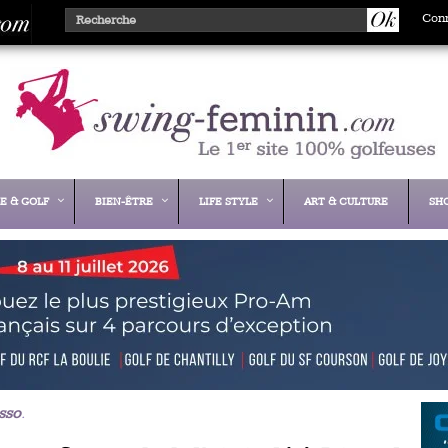
Con
E & GOLF
BIEN-ÊTRE
LIFE STYLE
ART & CULTURE
SH
sso
.