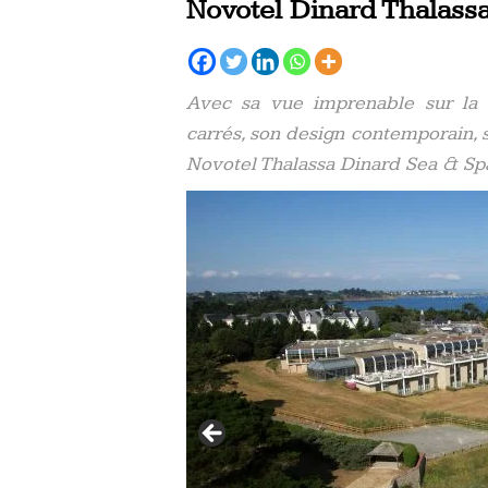
Novotel Dinard Thalassa 
Avec sa vue imprenable sur la 
carrés, son design contemporain, sa
Novotel Thalassa Dinard Sea & Spa