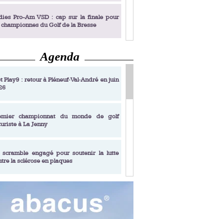
dies Pro-Am VSD : cap sur la finale pour
s championnes du Golf de la Bresse
Agenda
dies Pro-Am VSD : Golf du Prieuré, elles
el Dinard Thalassa Sea & Spa Photo : D.R.
rochent leur billet pour la finale
t Play9 : retour à Pléneuf‑Val‑André en juin
26
fin un livre de golf pensé pour les femmes
 plus de 50 ans
emier championnat du monde de golf
turiste à La Jenny
dies Pro-Am VSD : les premières
alifiées
 scramble engagé pour soutenir la lutte
ntre la sclérose en plaques
adémie Golf Barrière Julien Xanthopoulos,
e signature pédagogique
sonance Golf Collection : Lacoste Golf
ries & Trophée Écologie, deux circuits
undi Evian Championship, de nouvelles
ateurs en 10 étapes
périences immersives