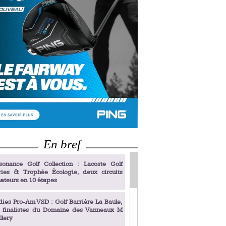
En bref
sonance Golf Collection : Lacoste Golf
ries & Trophée Écologie, deux circuits
ateurs en 10 étapes
dies Pro-Am VSD : Golf Barrière La Baule,
s finalistes du Domaine des Vanneaux M
llery