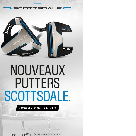
yal Air Maroc Golf & Padel Cup : le nouvel
ent sport et networking
ger Woods se retire du Genesis Invitational
GA Tour 2026 : une saison record pour le
lf féminin
ian Resort Golf Club : Saison 2 du
ogramme Performance
dies European Tour 2026 : une saison
torique sur cinq continents
bout en Bouts prolonge la Fashion Week à
land-Garros
coste Ladies Open 2025 : Céline Boutier
 retour à Deauville
hrodite Hills Team Cup 2025 : de retour a
ypre