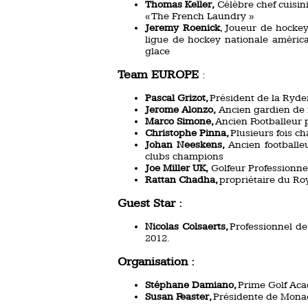
Thomas Keller,
Célèbre chef cuisini
« The French Laundry »
Jeremy Roenick
, Joueur de hockey
ligue de hockey nationale améric
glace
Team EUROPE
:
Pascal Grizot,
Président de la Ryde
Jerome Alonzo,
Ancien gardien de 
Marco Simone,
Ancien Footballeur p
Christophe Pinna,
Plusieurs fois 
Johan Neeskens,
Ancien football
clubs champions
Joe Miller UK,
Golfeur Professionne
Rattan Chadha,
propriétaire du Ro
Guest Star :
Nicolas Colsaerts,
Professionnel de
2012.
Organisation :
Stéphane Damiano,
Prime Golf Ac
Susan Feaster,
Présidente de Monac