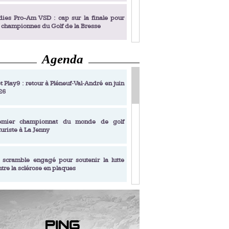
dies Pro-Am VSD : cap sur la finale pour
s championnes du Golf de la Bresse
Agenda
dies Pro-Am VSD : Golf du Prieuré, elles
rochent leur billet pour la finale
t Play9 : retour à Pléneuf‑Val‑André en juin
26
fin un livre de golf pensé pour les femmes
 plus de 50 ans
emier championnat du monde de golf
turiste à La Jenny
dies Pro-Am VSD : les premières
alifiées
 scramble engagé pour soutenir la lutte
ntre la sclérose en plaques
adémie Golf Barrière Julien Xanthopoulos,
e signature pédagogique
sonance Golf Collection : Lacoste Golf
ries & Trophée Écologie, deux circuits
undi Evian Championship, de nouvelles
ateurs en 10 étapes
périences immersives