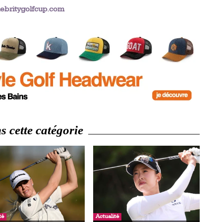
britygolfcup.com
 cette catégorie
té
Actualité