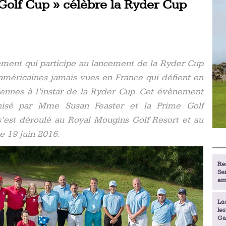
Golf Cup » célèbre la Ryder Cup
ment qui participe au lancement de la Ryder Cup
américaines jamais vues en France qui défient en
ennes à l’instar de la Ryder Cup. Cet évènement
rganisé par Mme Susan Feaster et la Prime Golf
est déroulé au Royal Mougins Golf Resort et au
 19 juin 2016.
Re
Se
am
La
le
Ga