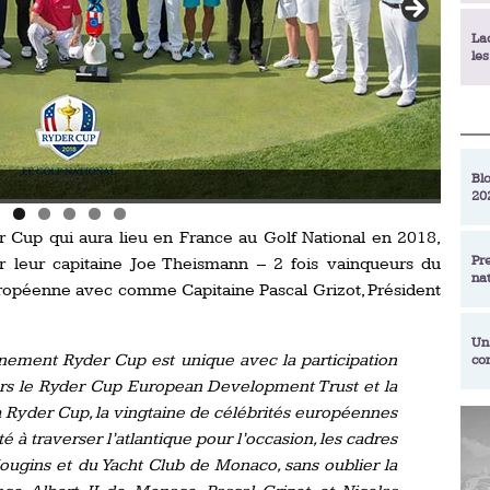
La
le
La
déc
Blo
Photo : D.R.
20
En
de
r Cup qui aura lieu en France au Golf National en 2018,
Pr
leur capitaine Joe Theismann – 2 fois vainqueurs du
na
La
ropéenne avec comme Capitaine Pascal Grizot, Président
qu
Un
nement Ryder Cup est unique avec la participation
co
Ac
un
vers le Ryder Cup European Development Trust et la
a Ryder Cup, la vingtaine de célébrités européennes
Re
Se
é à traverser l’atlantique pour l’occasion, les cadres
Am
am
ougins et du Yacht Club de Monaco, sans oublier la
ex