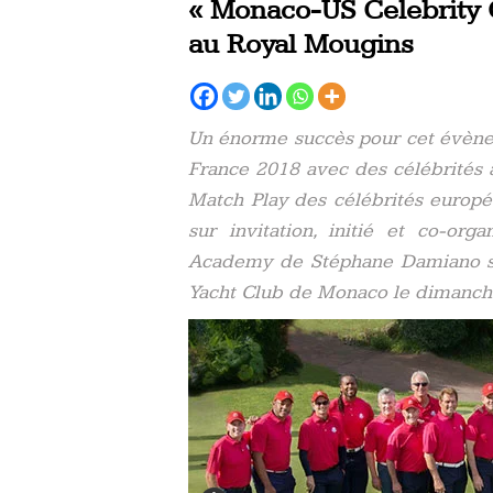
« Monaco-US Celebrity 
au Royal Mougins
Un énorme succès pour cet évène
France 2018 avec des célébrités 
Match Play des célébrités europé
sur invitation, initié et co-o
Academy de Stéphane Damiano s’
Yacht Club de Monaco le dimanche