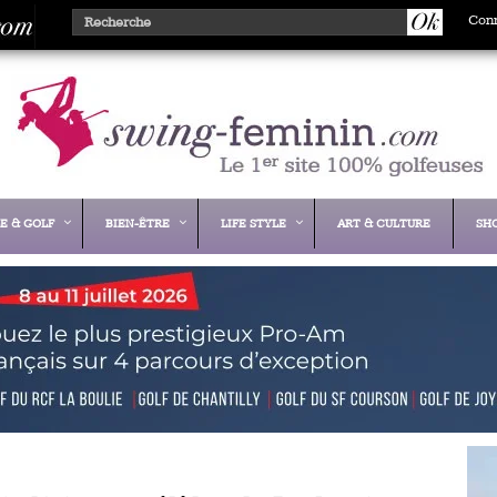
Con
E & GOLF
BIEN-ÊTRE
LIFE STYLE
ART & CULTURE
SH