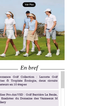
En bref
sonance Golf Collection : Lacoste Golf
ries & Trophée Écologie, deux circuits
ateurs en 10 étapes
dies Pro-Am VSD : Golf Barrière La Baule,
s finalistes du Domaine des Vanneaux M
llery