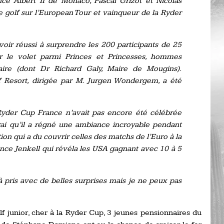
ce Albert II de Monaco, Pascal Grizot et Nicolas
Ro
e golf sur l’European Tour et vainqueur de la Ryder
ev
Ti
voir réussi à surprendre les 200 participants de 25
LP
go
 sur le volet parmi Princes et Princesses, hommes
Ev
Pr
aire (dont Dr Richard Galy, Maire de Mougins).
 Resort, dirigée par M. Jurgen Wondergem, a été
La
his
 Ryder Cup France n’avait pas encore été célébrée
De
vrai qu’il a régné une ambiance incroyable pendant
Ro
on qui a du couvrir celles des matchs de l’Euro à la
ce Jenkell qui révéla les USA gagnant avec 10 à 5
La
de
 pris avec de belles surprises mais je ne peux pas
Ap
Ch
f junior, cher à la Ryder Cup, 3 jeunes pensionnaires du