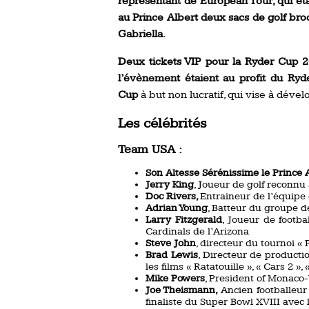
représentant de European Tour, qui étai
au Prince Albert deux sacs de golf bro
Gabriella.
Deux tickets VIP pour la Ryder Cup 2
l’évènement étaient au profit du R
Cup
à but non lucratif, qui vise à déve
Les célébrités
Team USA :
Son Altesse Sérénissime le Prince 
Jerry King
, Joueur de golf reconnu
Doc Rivers,
Entraineur de l’équipe
Adrian Young
, Batteur du groupe d
Larry Fitzgerald
, Joueur de footba
Cardinals de l’Arizona
Steve John
, directeur du tournoi 
Brad Lewis
, Directeur de product
les films « Ratatouille », « Cars 2 
Mike Powers
, President of Monaco
Joe Theismann,
Ancien footballeur
finaliste du Super Bowl XVIII avec