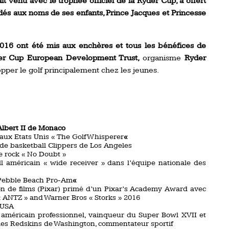
t venu avec le trophée officiel de la Ryder Cup, a offert
dés aux noms de ses enfants, Prince Jacques et Princesse
016 ont été mis aux enchères et tous les bénéfices de
yder Cup European Development Trust,
organisme
Ryder
lopper le golf principalement chez les jeunes.
Albert II de Monaco
 aux Etats Unis « The Golf Whisperer
«
 de basketball Clippers de Los Angeles
e rock « No Doubt »
ll américain « wide receiver » dans l’équipe nationale des
« Pebble Beach Pro-Am
«
ion de films (Pixar) primé d’un Pixar’s Academy Award avec
», « ANTZ » and Warner Bros « Storks » 2016
-USA
 américain professionnel, vainqueur du Super Bowl XVII et
 les Redskins de Washington, commentateur sportif