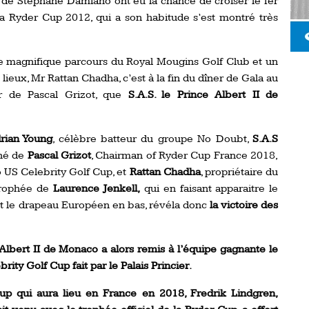
de Stéphane Damiano ont eu la chance de croiser le fer
la Ryder Cup 2012, qui a son habitude s’est montré très
le magnifique parcours du Royal Mougins Golf Club et un
lieux, Mr Rattan Chadha, c’est à la fin du dîner de Gala au
r de Pascal Grizot, que
S.A.S. le Prince Albert II de
rian Young
, célèbre batteur du groupe No Doubt,
S.A.S
né de
Pascal Grizot
, Chairman of Ryder Cup France 2018,
o US Celebrity Golf Cup, et
Rattan Chadha
, propriétaire du
Trophée de
Laurence Jenkell,
qui en faisant apparaitre le
et le drapeau Européen en bas, révéla donc
la victoire des
 Albert II de Monaco a alors remis à l’équipe gagnante le
ity Golf Cup fait par le Palais Princier.
 qui aura lieu en France en 2018, Fredrik Lindgren,