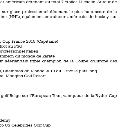
er américain détenant au total 7 étoiles Michelin, Auteur de
 sur glace professionnel détenant le plus haut score de la
aine (NHL), également entraîneur américain de hockey sur
r Cup France 2018 (Capitaine)
foot au PSG
rofessionnel italien
champion du monde de karaté
eur néerlandais triple champion de la Coupe d’Europe des
l, Champion du Monde 2010 du Drive le plus long
yal Mougins Golf Resort
 golf Belge sur l’European Tour, vainqueur de la Ryder Cup
ademy
o US Celebrities Golf Cup