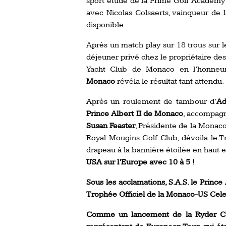
sport étude de la Prime Golf Academy 
avec Nicolas Colsaerts, vainqueur de 
disponible.
Après un match play sur 18 trous sur 
déjeuner privé chez le propriétaire des 
Yacht Club de Monaco en l’honneu
Monaco
révéla le résultat tant attendu.
Après un roulement de tambour d’
Ad
Prince Albert II de Monaco
, accompag
Susan Feaster
, Présidente de la Monac
Royal Mougins Golf Club, dévoila le 
drapeau à la bannière étoilée en haut 
USA sur l’Europe avec 10 à 5 !
Sous les acclamations, S.A.S. le Prince
Trophée Officiel de la Monaco-US Celebr
Comme un lancement de la Ryder Cup