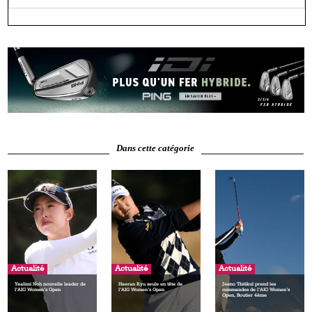
Dans cette catégorie
Actualité
Actualité
Actualité
Yealimi Noh nouvelle leader de
Haeran Ryu seule en tête de
Jeeno Thitikul prend les
l’AIG Women’s Open
l’AIG Women’s Open
commandes de l’AIG Women’s
Open, Boutier 4ème