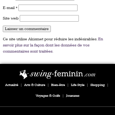
E-mail
*
Site web
Ce site utilise Akismet pour réduire les indésirables.
En
savoir plus sur la façon dont les données de vos
commentaires sont traitées
.
Actualité
|
Arts & Culture
|
Bien-être
|
Life Style
|
Shopping
|
Voyages & Golfs
|
Joueuses