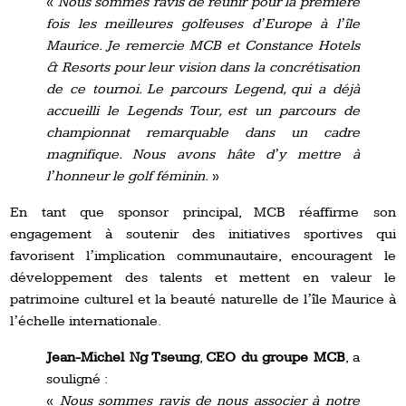
«
Nous sommes ravis de réunir pour la première
fois les meilleures golfeuses dʼEurope à lʼîle
Maurice. Je remercie MCB et Constance Hotels
& Resorts pour leur vision dans la concrétisation
de ce tournoi. Le parcours Legend, qui a déjà
accueilli le Legends Tour, est un parcours de
championnat remarquable dans un cadre
magnifique. Nous avons hâte dʼy mettre à
lʼhonneur le golf féminin.
»
En tant que sponsor principal, MCB réaffirme son
engagement à soutenir des initiatives sportives qui
favorisent lʼimplication communautaire, encouragent le
développement des talents et mettent en valeur le
patrimoine culturel et la beauté naturelle de lʼîle Maurice à
lʼéchelle internationale.
Jean-Michel Ng Tseung
,
CEO du groupe MCB
, a
souligné :
«
Nous sommes ravis de nous associer à notre