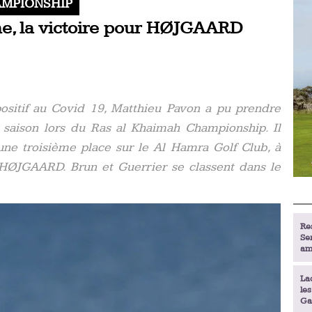
AMPIONSHIP
me, la victoire pour HØJGAARD
positif au Covid 19, Matthieu Pavon a pu prendre
 saison lors du Ras al Khaimah Championship. Il
ne troisième place sur le Al Hamra Golf Club, à
 HØJGAARD. Brun et Guerrier se classent dans le
Re
Se
am
La
le
Ga