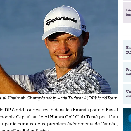
La
le
La
déc
Blo
20
En
de
Pr
na
La
qu
Un
co
 al Khaimah Championship – via Twitter @DPWorldTour
Ac
un
e DP World Tour est resté dans les Emirats pour le Ras al
Re
Se
enix Capital sur le Al Hamra Golf Club. Testé positif au
Am
am
pu participer aux deux premiers évènements de l’année,
ex
stampillés Rolex Series.