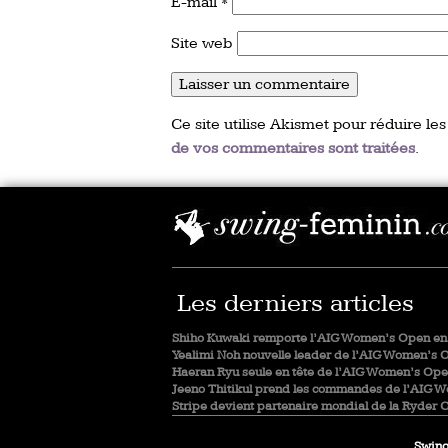
E-mail
*
Site web
Ce site utilise Akismet pour réduire les
de vos commentaires sont traitées
.
Les derniers articles
Shiho Kuwaki remporte l’AIG Women’s Open en 
Yealimi Noh nouvelle leader de l’AIG Women’s 
Haeran Ryu seule en tête de l’AIG Women’s Op
Jeeno Thitikul prend les commandes de l’AIG 
Stripe devient partenaire mondial de la Ryder 
Swing