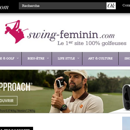
Con
E & GOLF
BIEN-ÊTRE
LIFE STYLE
ART & CULTURE
SH