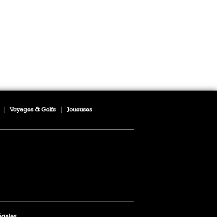
|
Voyages & Golfs
|
Joueuses
égales