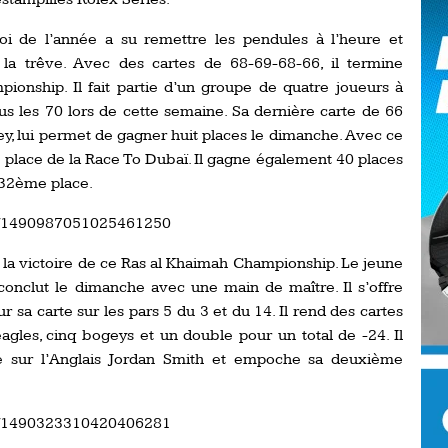
Ro
ev
oi de l’année a su remettre les pendules à l’heure et
Ti
e la trêve. Avec des cartes de 68-69-68-66, il termine
onship. Il fait partie d’un groupe de quatre joueurs à
LP
go
s les 70 lors de cette semaine. Sa dernière carte de 66
Ev
Pr
gey, lui permet de gagner huit places le dimanche. Avec ce
 place de la Race To Dubaï. Il gagne également 40 places
La
his
232ème place.
tus/1490987051025461250
De
Ro
a victoire de ce Ras al Khaimah Championship. Le jeune
onclut le dimanche avec une main de maître. Il s’offre
sa carte sur les pars 5 du 3 et du 14. Il rend des cartes
La
de
eagles, cinq bogeys et un double pour un total de -24. Il
e sur l’Anglais Jordan Smith et empoche sa deuxième
Ap
Ch
tus/1490323310420406281