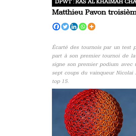
DPWT : RAS AL KHAIMAH CH
Matthieu Pavon troisiè
Écarté des tournois par un test 
part à son premier tournoi de la
signe son premier podium avec u
sept coups du vainqueur Nicolai
top 15.