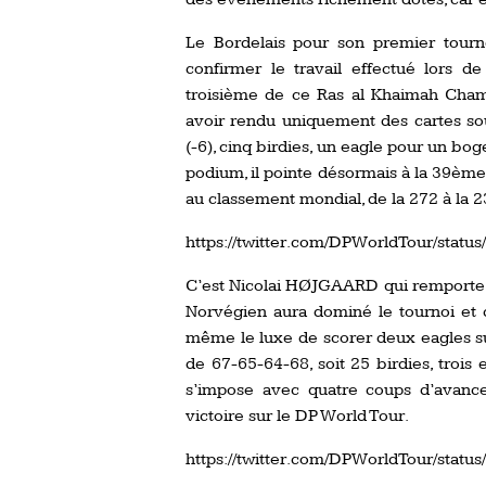
Le Bordelais pour son premier tourn
confirmer le travail effectué lors d
troisième de ce Ras al Khaimah Champi
avoir rendu uniquement des cartes sou
(-6), cinq birdies, un eagle pour un bo
podium, il pointe désormais à la 39ème
au classement mondial, de la 272 à la 
https://twitter.com/DPWorldTour/sta
C’est Nicolai HØJGAARD qui remporte l
Norvégien aura dominé le tournoi et c
même le luxe de scorer deux eagles sur 
de 67-65-64-68, soit 25 birdies, trois 
s’impose avec quatre coups d’avanc
victoire sur le DP World Tour.
https://twitter.com/DPWorldTour/sta