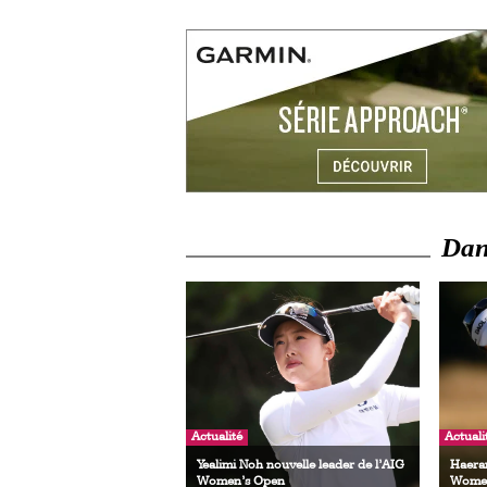
Dans
Actualité
Actuali
Yealimi Noh nouvelle leader de l’AIG
Haeran
Women’s Open
Women