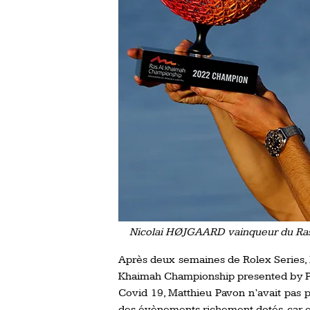
Nicolai HØJGAARD vainqueur du Ras
Après deux semaines de Rolex Series, l
Khaimah Championship presented by Pho
Covid 19, Matthieu Pavon n’avait pas 
des évènements richement dotés, car e