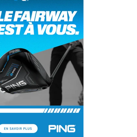
yal Air Maroc Golf & Padel Cup : le nouvel
ent sport et networking
ger Woods se retire du Genesis Invitational
GA Tour 2026 : une saison record pour le
lf féminin
ian Resort Golf Club : Saison 2 du
ogramme Performance
dies European Tour 2026 : une saison
torique sur cinq continents
bout en Bouts prolonge la Fashion Week à
land-Garros
coste Ladies Open 2025 : Céline Boutier
 retour à Deauville
hrodite Hills Team Cup 2025 : de retour a
ypre