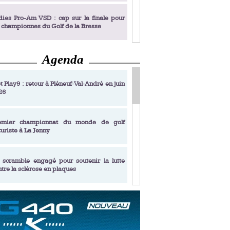
dies Pro-Am VSD : cap sur la finale pour
s championnes du Golf de la Bresse
Agenda
dies Pro-Am VSD : Golf du Prieuré, elles
rochent leur billet pour la finale
t Play9 : retour à Pléneuf‑Val‑André en juin
26
fin un livre de golf pensé pour les femmes
 plus de 50 ans
emier championnat du monde de golf
turiste à La Jenny
dies Pro-Am VSD : les premières
alifiées
 scramble engagé pour soutenir la lutte
ntre la sclérose en plaques
adémie Golf Barrière Julien Xanthopoulos,
e signature pédagogique
sonance Golf Collection : Lacoste Golf
ries & Trophée Écologie, deux circuits
undi Evian Championship, de nouvelles
ateurs en 10 étapes
périences immersives