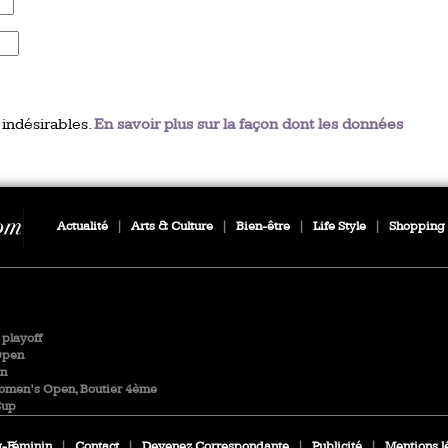
 indésirables.
En savoir plus sur la façon dont les données
Actualité
|
Arts & Culture
|
Bien-être
|
Life Style
|
Shopping
playoff
Open
en
Women’s Open, Boutier 4ème
Cup
-Féminin
|
Contact
|
Devenez Correspondante
|
Publicité
|
Mentions l