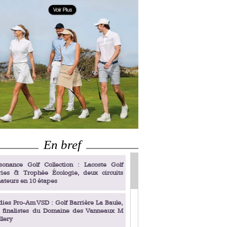
En bref
sonance Golf Collection : Lacoste Golf
ries & Trophée Écologie, deux circuits
ateurs en 10 étapes
dies Pro-Am VSD : Golf Barrière La Baule,
s finalistes du Domaine des Vanneaux M
llery