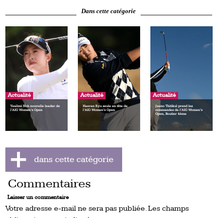
Dans cette catégorie
Actualité
Actualité
Actualité
Yealimi Noh nouvelle leader de
Haeran Ryu seule en tête de
Jeeno Thitikul prend les
l’AIG Women’s Open
l’AIG Women’s Open
commandes de l’AIG Women’s
Open, Boutier 4ème
Commentaires
Laisser un commentaire
Votre adresse e-mail ne sera pas publiée.
Les champs