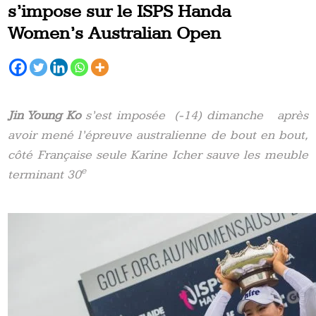
s’impose sur le ISPS Handa
Women’s Australian Open
Jin Young Ko
s’est imposée (-14) dimanche après
avoir mené l’épreuve australienne de bout en bout,
côté Française seule Karine Icher sauve les meuble
e
terminant 30