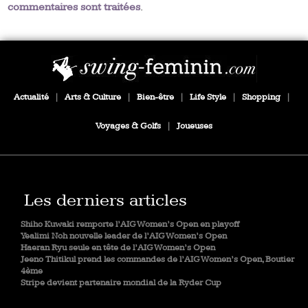
commentaires sont traitées
.
Actualité
|
Arts & Culture
|
Bien-être
|
Life Style
|
Shopping
|
Voyages & Golfs
|
Joueuses
Les derniers articles
Shiho Kuwaki remporte l’AIG Women’s Open en playoff
Yealimi Noh nouvelle leader de l’AIG Women’s Open
Haeran Ryu seule en tête de l’AIG Women’s Open
Jeeno Thitikul prend les commandes de l’AIG Women’s Open, Boutier
4ème
Stripe devient partenaire mondial de la Ryder Cup