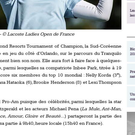
La
le
La
 – © Lacoste Ladies Open de France
déc
amond Resorts Tournament of Champion, la Sud-Coréenne
Blo
e en jeu du côté d’Orlando, sur le parcours du Tranquilo
20
En
ent bien son nom. Elle aura fort à faire face à quelques-
de
 parmi lesquelles sa compatriote Inbee Park, titrée à 19
Pr
e
 encore six membres du top 10 mondial : Nelly Korda (3
),
na
La
 Nasa Hataoka (6), Brooke Henderson (8) et Lexi Thompson
qu
Un
co
Ac
 Pro-Am puisque des célébrités, parmi lesquelles la star
un
itzgerald et les acteurs Michael Pena (
La Mule, Ant-Man,
Re
ce, Amour, Gloire et Beauté…
) partageront la partie des
Se
a partie à 9h40, heure locale (15h40 en France).
Am
am
ex