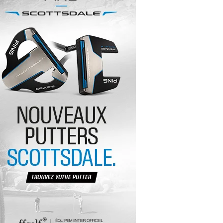
yal Air Maroc Golf & Padel Cup : le nouvel
ent sport et networking
ger Woods se retire du Genesis Invitational
GA Tour 2026 : une saison record pour le
lf féminin
ian Resort Golf Club : Saison 2 du
ogramme Performance
dies European Tour 2026 : une saison
torique sur cinq continents
bout en Bouts prolonge la Fashion Week à
land-Garros
coste Ladies Open 2025 : Céline Boutier
 retour à Deauville
hrodite Hills Team Cup 2025 : de retour a
ypre