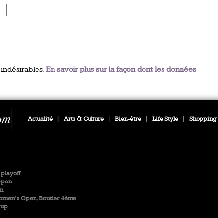
 indésirables.
En savoir plus sur la façon dont les données
Actualité
|
Arts & Culture
|
Bien-être
|
Life Style
|
Shopping
playoff
Open
en
Women’s Open, Boutier 4ème
Cup