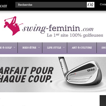
Con
E & GOLF
BIEN-ÊTRE
LIFE STYLE
ART & CULTURE
SH
.