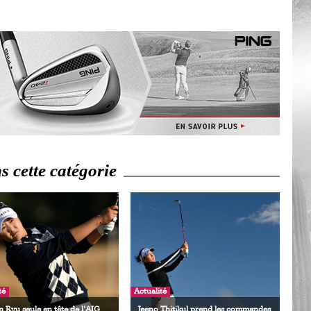
Ro
ev
Ti
LP
go
Ev
Pr
La
his
 cette catégorie
De
Ro
La
de
Ap
Ch
té
Actualité
 Ryu seule en tête de l’AIG
Jeeno Thitikul prend les commandes