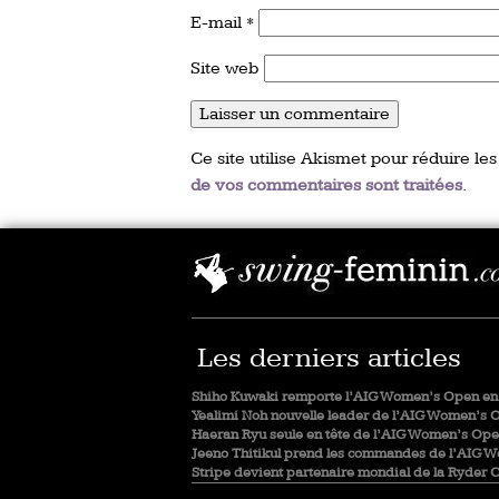
E-mail
*
Site web
Ce site utilise Akismet pour réduire les
de vos commentaires sont traitées
.
Les derniers articles
Shiho Kuwaki remporte l’AIG Women’s Open en 
Yealimi Noh nouvelle leader de l’AIG Women’s 
Haeran Ryu seule en tête de l’AIG Women’s Op
Jeeno Thitikul prend les commandes de l’AIG 
Stripe devient partenaire mondial de la Ryder 