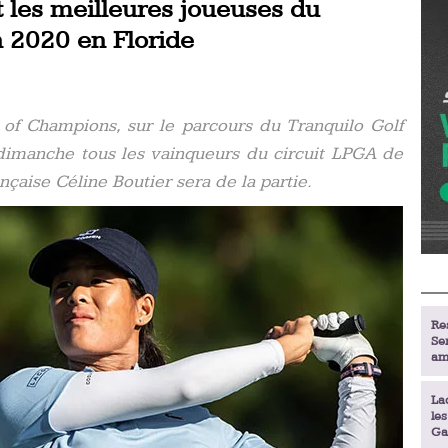
t les meilleures joueuses du
n 2020 en Floride
f Champions, sur le parcours du Tranquilo Golf
 dimanche tous les vainqueurs du circuit LPGA de
çaise Céline Boutier sera de la partie.
Re
Se
am
La
le
Ga