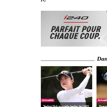
FC
Dans
Actualité
Actuali
Yealimi Noh nouvelle leader de l’AIG
Haeran