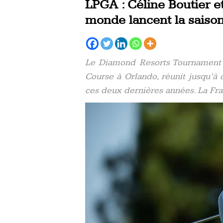
LPGA : Céline Boutier e
monde lancent la saiso
Le Diamond Resorts Tournament o
Course à Orlando, réunit jusqu’à
ces deux dernières années. La Fran