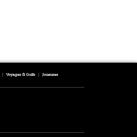
|
Voyages & Golfs
|
Joueuses