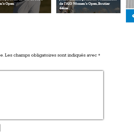
’s Open
de l’AIG Women’s Open, Boutier
4ème
e.
Les champs obligatoires sont indiqués avec
*