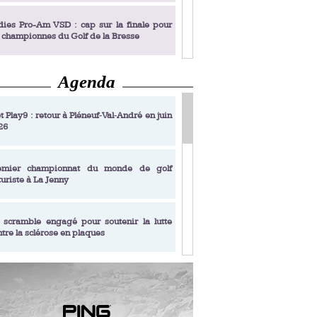
dies Pro-Am VSD : cap sur la finale pour
s championnes du Golf de la Bresse
Agenda
dies Pro-Am VSD : Golf du Prieuré, elles
rochent leur billet pour la finale
t Play9 : retour à Pléneuf‑Val‑André en juin
26
fin un livre de golf pensé pour les femmes
 plus de 50 ans
emier championnat du monde de golf
turiste à La Jenny
dies Pro-Am VSD : les premières
alifiées
 scramble engagé pour soutenir la lutte
ntre la sclérose en plaques
adémie Golf Barrière Julien Xanthopoulos,
e signature pédagogique
sonance Golf Collection : Lacoste Golf
ries & Trophée Écologie, deux circuits
undi Evian Championship, de nouvelles
ateurs en 10 étapes
périences immersives