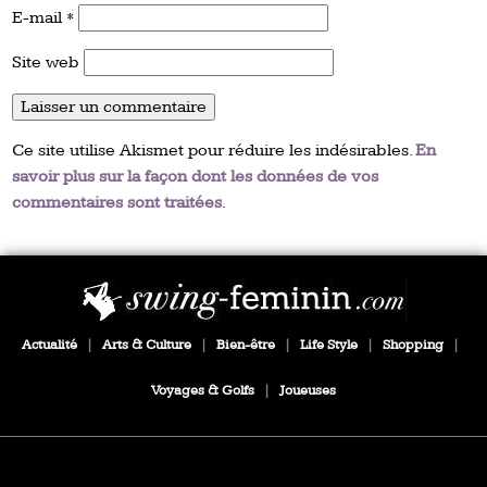
E-mail
*
Site web
Ce site utilise Akismet pour réduire les indésirables.
En
savoir plus sur la façon dont les données de vos
commentaires sont traitées
.
Actualité
|
Arts & Culture
|
Bien-être
|
Life Style
|
Shopping
|
Voyages & Golfs
|
Joueuses