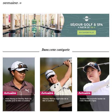
semaine. »
Dans cette catégorie
Actualité
Actualité
Actualité
Anna Huang et Charley Hull à la
Charley Hull se rapproche de la
Yealimi Noh nouvelle leader de
bataille pour le titre à Londres
tête à Londres
l’AIG Women’s Open