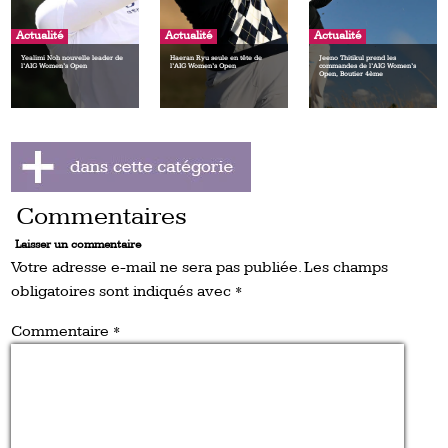
Actualité
Actualité
Actualité
Yealimi Noh nouvelle leader de
Haeran Ryu seule en tête de
Jeeno Thitikul prend les
l’AIG Women’s Open
l’AIG Women’s Open
commandes de l’AIG Women’s
Open, Boutier 4ème
Commentaires
Laisser un commentaire
Votre adresse e-mail ne sera pas publiée.
Les champs
obligatoires sont indiqués avec
*
Commentaire
*