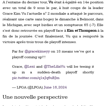
A l’entame du dernier tour,
Vu
était à égalité en 14e position
avec un total de 9 sous le par, à huit coups de la leader
Grace Kim. Vu l’actuelle n° 2 mondiale a attaqué le parcours,
réalisant une carte sans bogey le dimanche à Belmont, dans
le Michigan, avec sept birdies et un somptueux 65 (-7). Elle
s’est donc retrouvée en playoff face à
Kim et Thompson
à la
fin de la journée. C’est finalement, Vu qui a remporté la
victoire après trois trous de playoff intenses.
Par for
@gracekimeyy
on 18 means we’ve got a
playoff coming up!!!
Grace,
@Lexi
and
@TheLiliaVu
will be teeing it
up in a sudden-death playoff shortly
pic.twitter.com/q1xJq6uBJm
— LPGA (@LPGA)
June 16, 2024
Une nouvelle perspective