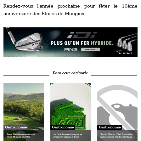
Rendez-vous l’année prochaine pour fêter le 10ème
anniversaire des Étoiles de Mougins…
Dans cette catégorie
Gastronomie
Gastronomie
Gastronomie
Terre Blanche conserve son
Le Café Lacoste inaugure sa
Xavier Thuizat, Chef Sommelier,
étoile Michelin en 2026
première adresse à Paris
honoré par le Guide MICHELIN