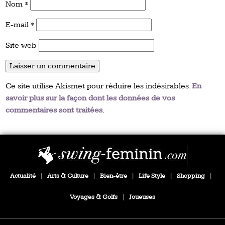
Nom
*
E-mail
*
Site web
Ce site utilise Akismet pour réduire les indésirables.
En
savoir plus sur la façon dont les données de vos
commentaires sont traitées
.
Actualité
|
Arts & Culture
|
Bien-être
|
Life Style
|
Shopping
|
Voyages & Golfs
|
Joueuses