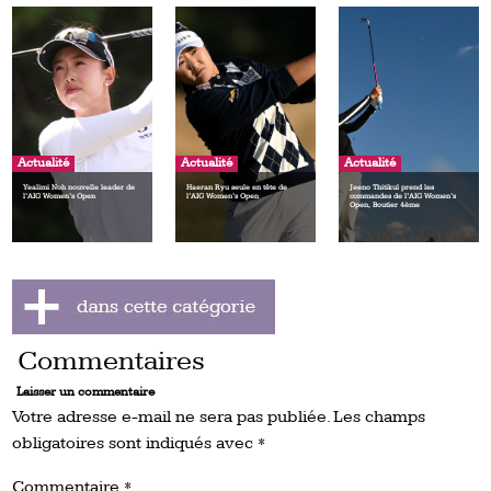
Actualité
Actualité
Actualité
Yealimi Noh nouvelle leader de
Haeran Ryu seule en tête de
Jeeno Thitikul prend les
l’AIG Women’s Open
l’AIG Women’s Open
commandes de l’AIG Women’s
Open, Boutier 4ème
Commentaires
Laisser un commentaire
Votre adresse e-mail ne sera pas publiée.
Les champs
obligatoires sont indiqués avec
*
Commentaire
*