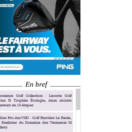
En bref
sonance Golf Collection : Lacoste Golf
ries & Trophée Écologie, deux circuits
ateurs en 10 étapes
dies Pro-Am VSD : Golf Barrière La Baule,
s finalistes du Domaine des Vanneaux M
llery