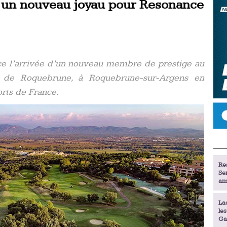
 un nouveau joyau pour Resonance
ce l’arrivée d’un nouveau membre de prestige au
lf de Roquebrune, à Roquebrune-sur-Argens en
orts de France.
Re
Se
am
La
le
Ga