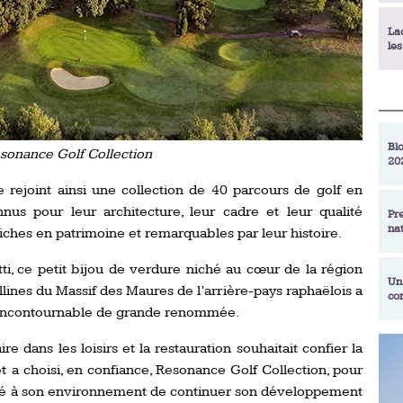
La
le
La
déc
Blo
onance Golf Collection
20
En
de
e rejoint ainsi une collection de 40 parcours de golf en
s pour leur architecture, leur cadre et leur qualité
Pr
na
riches en patrimoine et remarquables par leur histoire.
La
qu
tti, ce petit bijou de verdure niché au cœur de la région
Un
lines du Massif des Maures de l’arrière-pays raphaëlois a
co
Ac
 incontournable de grande renommée.
un
Re
e dans les loisirs et la restauration souhaitait confier la
Se
t a choisi, en confiance, Resonance Golf Collection, pour
Am
am
ex
gré à son environnement de continuer son développement