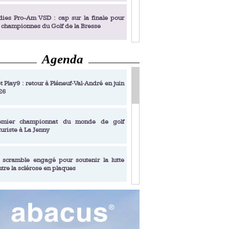
dies Pro-Am VSD : cap sur la finale pour
s championnes du Golf de la Bresse
Agenda
dies Pro-Am VSD : Golf du Prieuré, elles
rochent leur billet pour la finale
t Play9 : retour à Pléneuf‑Val‑André en juin
26
fin un livre de golf pensé pour les femmes
 plus de 50 ans
emier championnat du monde de golf
turiste à La Jenny
dies Pro-Am VSD : les premières
alifiées
 scramble engagé pour soutenir la lutte
ntre la sclérose en plaques
adémie Golf Barrière Julien Xanthopoulos,
e signature pédagogique
sonance Golf Collection : Lacoste Golf
ries & Trophée Écologie, deux circuits
undi Evian Championship, de nouvelles
ateurs en 10 étapes
périences immersives