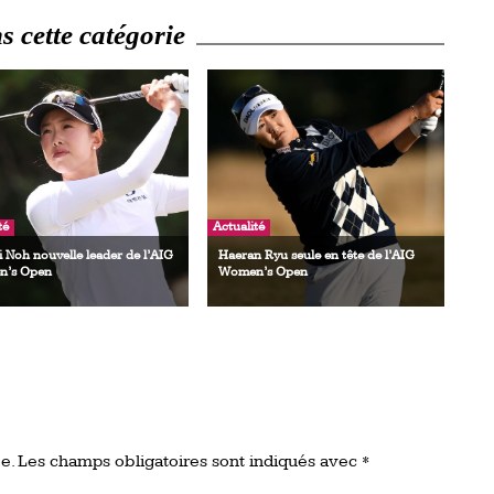
 cette catégorie
té
Actualité
i Noh nouvelle leader de l’AIG
Haeran Ryu seule en tête de l’AIG
’s Open
Women’s Open
e.
Les champs obligatoires sont indiqués avec
*