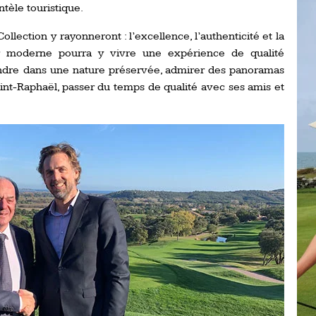
ntèle touristique.
Ro
ev
Ti
llection y rayonneront : l’excellence, l’authenticité et la
ur moderne pourra y vivre une expérience de qualité
LP
endre dans une nature préservée, admirer des panoramas
go
Ev
aint-Raphaël, passer du temps de qualité avec ses amis et
Pr
La
his
De
Ro
La
de
Ap
Ch