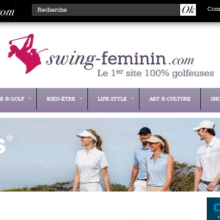
Con
E & GOLF
BIEN-ÊTRE
LIFE STYLE
ART & CULTURE
SH