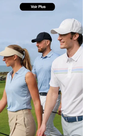
yal Air Maroc Golf & Padel Cup : le nouvel
ent sport et networking
ger Woods se retire du Genesis Invitational
GA Tour 2026 : une saison record pour le
lf féminin
ian Resort Golf Club : Saison 2 du
ogramme Performance
dies European Tour 2026 : une saison
torique sur cinq continents
bout en Bouts prolonge la Fashion Week à
land-Garros
coste Ladies Open 2025 : Céline Boutier
 retour à Deauville
hrodite Hills Team Cup 2025 : de retour a
ypre