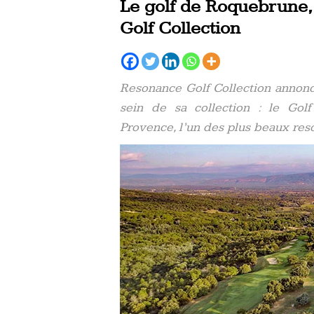
Le golf de Roquebrune,
Golf Collection
Resonance Golf Collection annon
sein de sa collection : le Go
Provence, l’un des plus beaux res