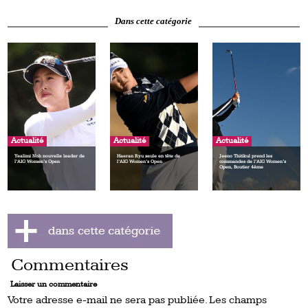
Dans cette catégorie
Actualité
Actualité
Actualité
Yealimi Noh nouvelle leader de
Haeran Ryu seule en tête de
Jeeno Thitikul prend les
l’AIG Women’s Open
l’AIG Women’s Open
commandes de l’AIG Women’s
Open, Boutier 4ème
Commentaires
Laisser un commentaire
Votre adresse e-mail ne sera pas publiée.
Les champs