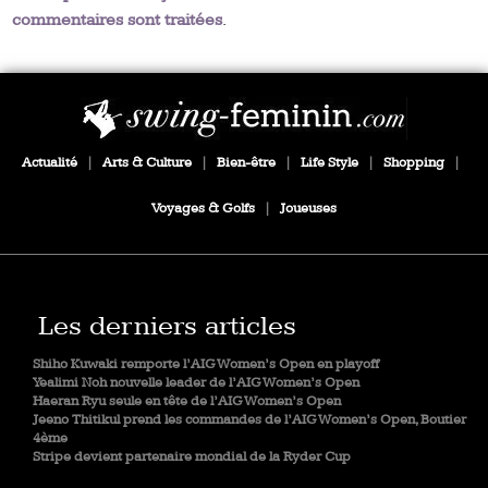
commentaires sont traitées
.
Actualité
|
Arts & Culture
|
Bien-être
|
Life Style
|
Shopping
|
Voyages & Golfs
|
Joueuses
Les derniers articles
Shiho Kuwaki remporte l’AIG Women’s Open en playoff
Yealimi Noh nouvelle leader de l’AIG Women’s Open
Haeran Ryu seule en tête de l’AIG Women’s Open
Jeeno Thitikul prend les commandes de l’AIG Women’s Open, Boutier
4ème
Stripe devient partenaire mondial de la Ryder Cup