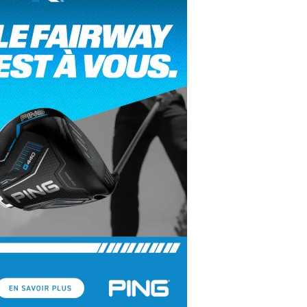
yal Air Maroc Golf & Padel Cup : le nouvel
ent sport et networking
ger Woods se retire du Genesis Invitational
GA Tour 2026 : une saison record pour le
lf féminin
ian Resort Golf Club : Saison 2 du
ogramme Performance
dies European Tour 2026 : une saison
torique sur cinq continents
bout en Bouts prolonge la Fashion Week à
land-Garros
coste Ladies Open 2025 : Céline Boutier
 retour à Deauville
hrodite Hills Team Cup 2025 : de retour a
ypre