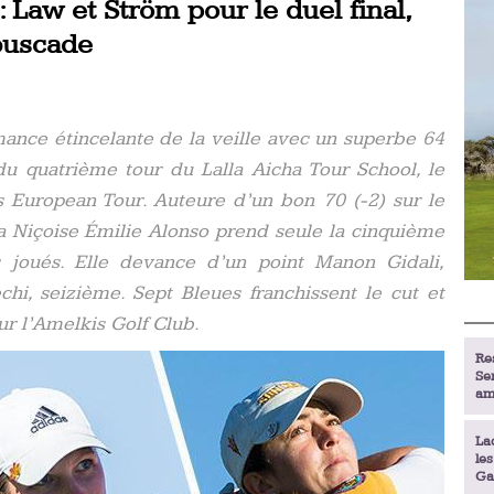
: Law et Ström pour le duel final,
buscade
mance étincelante de la veille avec un superbe 64
du quatrième tour du Lalla Aicha Tour School, le
es European Tour.
Auteure d’un bon 70 (-2) sur le
a Niçoise Émilie Alonso prend seule la cinquième
s joués. Elle devance d’un point Manon Gidali,
i, seizième. Sept Bleues franchissent le cut et
ur l’Amelkis Golf Club.
Re
Se
am
La
le
Ga