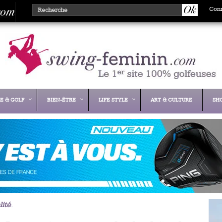
Con
E & GOLF
BIEN-ÊTRE
LIFE STYLE
ART & CULTURE
SH
lité
.