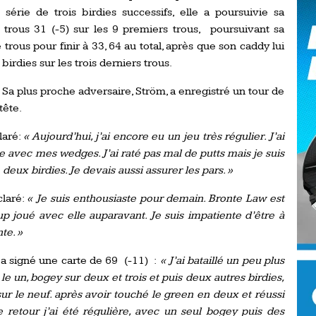
Ro
 série de trois birdies successifs, elle a poursuivie sa
ev
trous 31 (-5) sur les 9 premiers trous, poursuivant sa
Ti
 trous pour finir à 33, 64 au total, après que son caddy lui
irdies sur les trois derniers trous.
LP
go
Ev
. Sa plus proche adversaire, Ström, a enregistré un tour de
Pr
tête.
La
his
laré:
« Aujourd’hui, j’ai encore eu un jeu très régulier. J’ai
 avec mes wedges. J’ai raté pas mal de putts mais je suis
 deux birdies. Je devais aussi assurer les pars. »
De
Ro
claré:
« Je suis enthousiaste pour demain. Bronte Law est
p joué avec elle auparavant. Je suis impatiente d’être à
La
te. »
de
a signé une carte de 69 (-11) :
« J’ai bataillé un peu plus
Ap
 le un, bogey sur deux et trois et puis deux autres birdies,
Ch
r le neuf. après avoir touché le green en deux et réussi
 retour j’ai été régulière, avec un seul bogey puis des