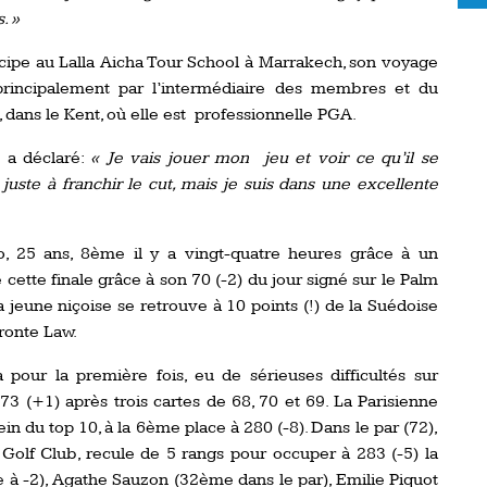
. »
icipe au Lalla Aicha Tour School à Marrakech, son voyage
principalement par l’intermédiaire des membres et du
, dans le Kent, où elle est professionnelle PGA.
e a déclaré:
« Je vais j
ouer mon jeu et voir ce qu’il se
juste à franchir le cut, mais je suis dans une excellente
so, 25 ans, 8ème il y a vingt-quatre heures grâce à un
e cette finale grâce à son 70 (-2) du jour signé sur le Palm
la jeune niçoise se retrouve à 10 points (!) de la Suédoise
Bronte Law.
pour la première fois, eu de sérieuses difficultés sur
73 (+1) après trois cartes de 68, 70 et 69. La Parisienne
 du top 10, à la 6ème place à 280 (-8). Dans le par (72),
 Golf Club, recule de 5 rangs pour occuper à 283 (-5) la
 à -2), Agathe Sauzon (32ème dans le par), Emilie Piquot