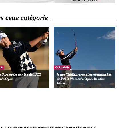
 cette catégorie
té
Actualité
 Ryu seule en tête de l’AIG
Jeeno Thitikul prend les commandes
’s Open
de l’AIG Women’s Open, Boutier
4ème