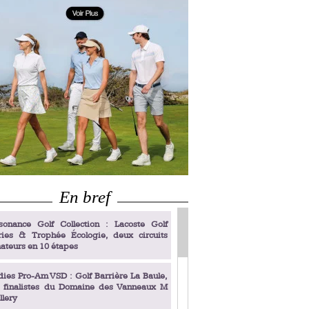
En bref
sonance Golf Collection : Lacoste Golf
ries & Trophée Écologie, deux circuits
ateurs en 10 étapes
dies Pro-Am VSD : Golf Barrière La Baule,
s finalistes du Domaine des Vanneaux M
llery