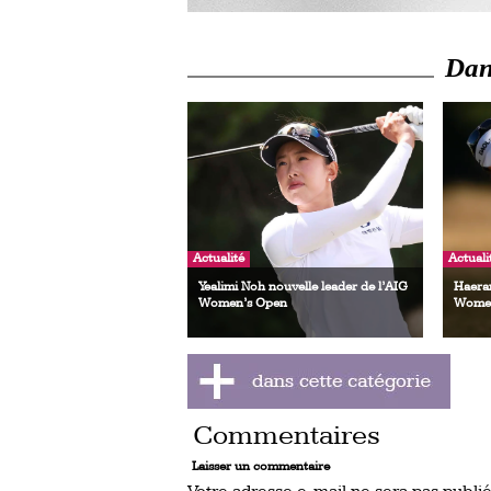
Dans
Actualité
Actuali
Yealimi Noh nouvelle leader de l’AIG
Haeran
Women’s Open
Women
Commentaires
Laisser un commentaire