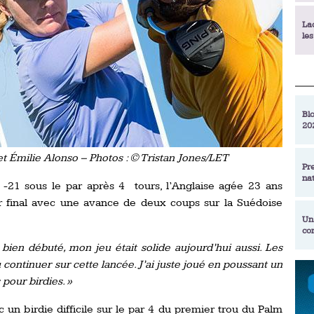
La
le
La
déc
Blo
20
En
de
t Émilie Alonso – Photos : © Tristan Jones/LET
Pr
na
La
 -21 sous le par après 4 tours, l’Anglaise agée 23 ans
qu
ur final avec une avance de deux coups sur la Suédoise
Un
co
Ac
un
bien débuté, mon jeu était solide aujourd’hui aussi. Les
u continuer sur cette lancée. J’ai juste joué en poussant un
Re
Se
 pour birdies. »
Am
am
ex
un birdie difficile sur le par 4 du premier trou du Palm