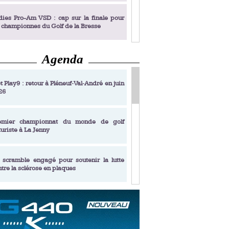
dies Pro-Am VSD : cap sur la finale pour
s championnes du Golf de la Bresse
Agenda
dies Pro-Am VSD : Golf du Prieuré, elles
rochent leur billet pour la finale
t Play9 : retour à Pléneuf‑Val‑André en juin
26
fin un livre de golf pensé pour les femmes
 plus de 50 ans
emier championnat du monde de golf
turiste à La Jenny
dies Pro-Am VSD : les premières
alifiées
 scramble engagé pour soutenir la lutte
ntre la sclérose en plaques
adémie Golf Barrière Julien Xanthopoulos,
e signature pédagogique
sonance Golf Collection : Lacoste Golf
ries & Trophée Écologie, deux circuits
undi Evian Championship, de nouvelles
ateurs en 10 étapes
périences immersives