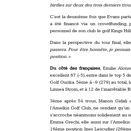
birdies sur deux des trois derniers trous
C’est la deuxième fois que Evans part
a été financé via un crowdfunding, 
personnel de son club le golf Kings Hill
Dans la perspective du tour final, ell
passera. Pour être honnête, je pensais 
position. »
Du côté des françaises
, Emilie Alon
excellent 67 (-5), entre dans le top 5 d
Golf Ourika. 5ème à -9 (279) au total, 
Linnea Strom, et à 12 de l’inarrêtable 
3ème après 54 trous, Manon Gidali a 
l’Amelkis Golf Club, ne rendant qu’un 
s’accroche néanmoins solidement au sein
Emma Grechi, elle aussi sur l’Amelkis
16ème position. Ines Lescudier (26ème