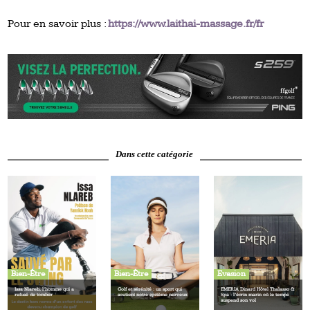
Pour en savoir plus :
https://www.laithai-massage.fr/fr
Dans cette catégorie
Bien-Être
Bien-Être
Evasion
Issa Nlareb, l’homme qui a
Golf et sérénité : un sport qui
EMERIA Dinard Hôtel Thalasso &
refusé de tomber
soutient notre système nerveux
Spa : l’écrin marin où le temps
suspend son vol