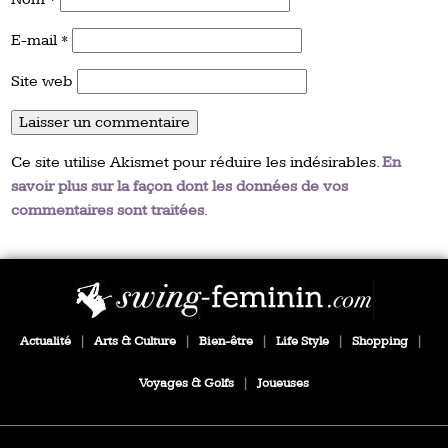
E-mail
*
Site web
Ce site utilise Akismet pour réduire les indésirables.
En
savoir plus sur la façon dont les données de vos
commentaires sont traitées
.
Actualité
|
Arts & Culture
|
Bien-être
|
Life Style
|
Shopping
|
Voyages & Golfs
|
Joueuses