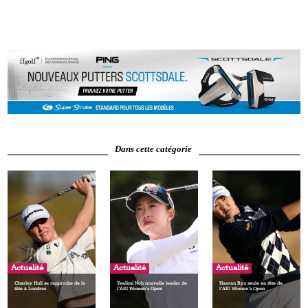
Dans cette catégorie
Actualité
Actualité
Actualité
Charley Hull se rapproche de la
Yealimi Noh nouvelle leader de
Haeran Ryu seule en tête de
tête à Londres
l’AIG Women’s Open
l’AIG Women’s Open