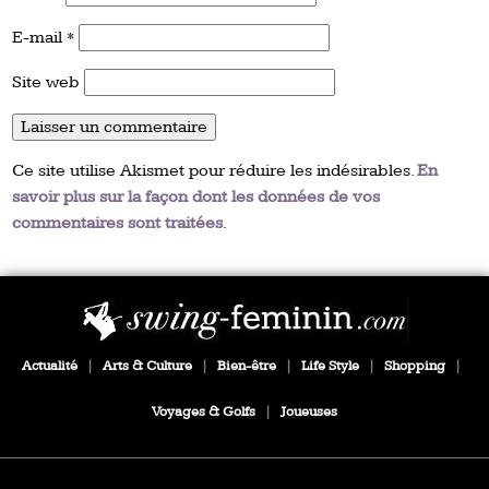
E-mail
*
Site web
Ce site utilise Akismet pour réduire les indésirables.
En
savoir plus sur la façon dont les données de vos
commentaires sont traitées
.
Actualité
|
Arts & Culture
|
Bien-être
|
Life Style
|
Shopping
|
Voyages & Golfs
|
Joueuses