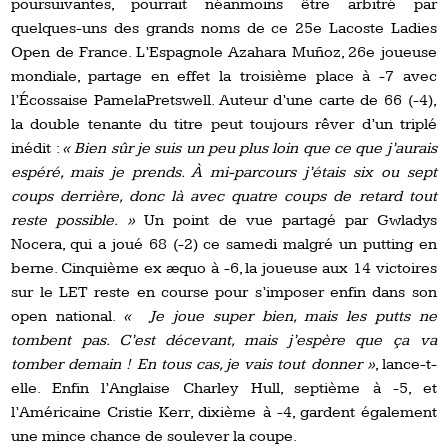
poursuivantes, pourrait néanmoins être arbitré par
quelques-uns des grands noms de ce 25e Lacoste Ladies
Open de France. L’Espagnole Azahara Muñoz, 26e joueuse
mondiale, partage en effet la troisième place à -7 avec
l’Écossaise PamelaPretswell. Auteur d’une carte de 66 (-4),
la double tenante du titre peut toujours rêver d’un triplé
inédit :
« Bien sûr je suis un peu plus loin que ce que j’aurais
espéré, mais je prends. À mi-parcours j’étais six ou sept
coups derrière, donc là avec quatre coups de retard tout
reste possible. »
Un point de vue partagé par Gwladys
Nocera, qui a joué 68 (-2) ce samedi malgré un putting en
berne. Cinquième ex æquo à -6, la joueuse aux 14 victoires
sur le LET reste en course pour s’imposer enfin dans son
open national.
« Je joue super bien, mais les putts ne
tombent pas. C’est décevant, mais j’espère que ça va
tomber demain ! En tous cas, je vais tout donner »
, lance-t-
elle. Enfin l’Anglaise Charley Hull, septième à -5, et
l’Américaine Cristie Kerr, dixième à -4, gardent également
une mince chance de soulever la coupe.