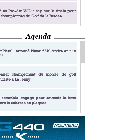
dies Pro-Am VSD : cap sur la finale pour
s championnes du Golf de la Bresse
Agenda
dies Pro-Am VSD : Golf du Prieuré, elles
rochent leur billet pour la finale
t Play9 : retour à Pléneuf‑Val‑André en juin
26
fin un livre de golf pensé pour les femmes
 plus de 50 ans
emier championnat du monde de golf
turiste à La Jenny
dies Pro-Am VSD : les premières
alifiées
 scramble engagé pour soutenir la lutte
ntre la sclérose en plaques
adémie Golf Barrière Julien Xanthopoulos,
e signature pédagogique
sonance Golf Collection : Lacoste Golf
ries & Trophée Écologie, deux circuits
undi Evian Championship, de nouvelles
ateurs en 10 étapes
périences immersives