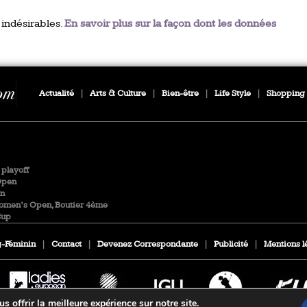
 indésirables.
En savoir plus sur la façon dont les données
Actualité
|
Arts & Culture
|
Bien-être
|
Life Style
|
Shopping
playoff
Open
en
Women’s Open, Boutier 4ème
Cup
-Féminin
|
Contact
|
Devenez Correspondante
|
Publicité
|
Mentions l
 offrir la meilleure expérience sur notre site.