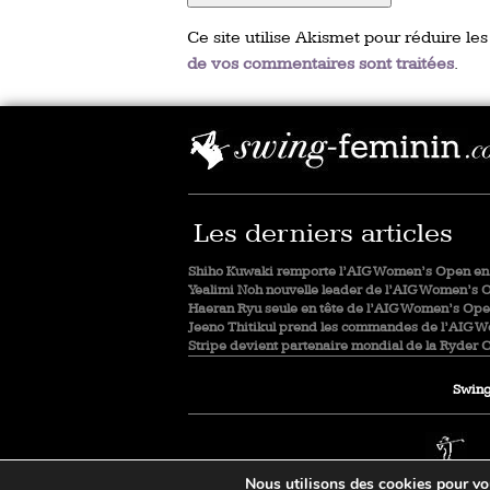
Ce site utilise Akismet pour réduire les
de vos commentaires sont traitées
.
Les derniers articles
Shiho Kuwaki remporte l’AIG Women’s Open en 
Yealimi Noh nouvelle leader de l’AIG Women’s 
Haeran Ryu seule en tête de l’AIG Women’s Op
Jeeno Thitikul prend les commandes de l’AIG 
Stripe devient partenaire mondial de la Ryder 
Swing
Nous utilisons des cookies pour vous