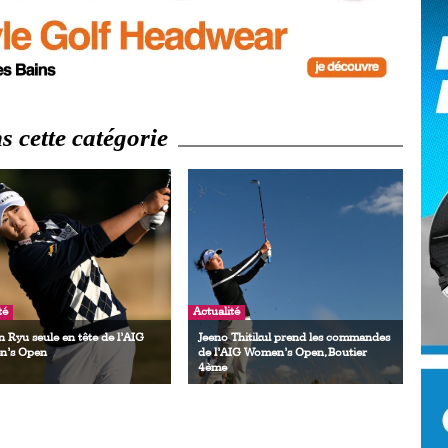
Ro
ev
Ti
LP
go
Ev
Pr
 cette catégorie
La
his
De
Ro
té
Actualité
La
de
 Ryu seule en tête de l’AIG
Jeeno Thitikul prend les commandes
’s Open
de l’AIG Women’s Open, Boutier
4ème
Ap
Ch