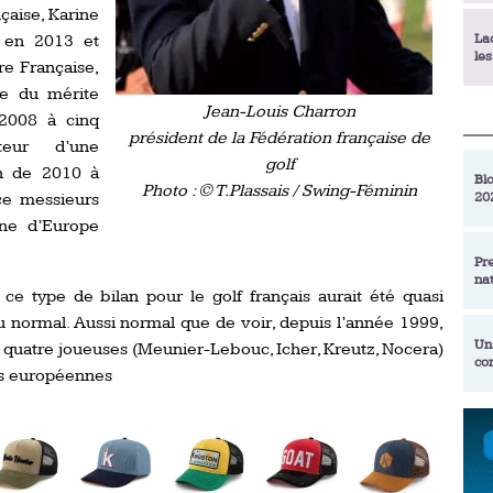
çaise, Karine
La
p en 2013 et
le
re Française,
re du mérite
Jean-Louis Charron
 2008 à cinq
La
président de la Fédération française de
déc
teur d’une
golf
en de 2010 à
Blo
Photo : © T.Plassais / Swing-Féminin
20
e messieurs
En
de
ne d’Europe
Pr
na
La
ce type de bilan pour le golf français aurait été quasi
qu
nu normal. Aussi normal que de voir, depuis l’année 1999,
Un
t quatre joueuses (Meunier-Lebouc, Icher, Kreutz, Nocera)
co
Ac
es européennes
un
Re
Se
Am
am
ex