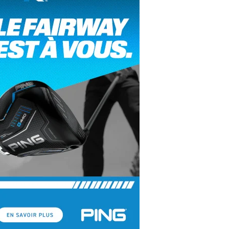
yal Air Maroc Golf & Padel Cup : le nouvel
ent sport et networking
ger Woods se retire du Genesis Invitational
GA Tour 2026 : une saison record pour le
lf féminin
ian Resort Golf Club : Saison 2 du
ogramme Performance
dies European Tour 2026 : une saison
torique sur cinq continents
bout en Bouts prolonge la Fashion Week à
land-Garros
coste Ladies Open 2025 : Céline Boutier
 retour à Deauville
hrodite Hills Team Cup 2025 : de retour a
ypre