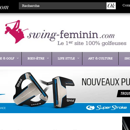
Con
E & GOLF
BIEN-ÊTRE
LIFE STYLE
ART & CULTURE
SH