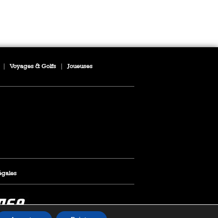
|
Voyages & Golfs
|
Joueuses
égales