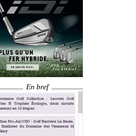
En bref
sonance Golf Collection : Lacoste Golf
ries & Trophée Écologie, deux circuits
ateurs en 10 étapes
dies Pro-Am VSD : Golf Barrière La Baule,
s finalistes du Domaine des Vanneaux M
llery