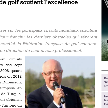
de golf soutient l’excellence
ses sur les principaux circuits mondiaux suscitent
Pour franchir les derniers obstacles qui séparent
ndial, la Fédération française de golf continue
en direction du haut niveau professionnel.
ux circuits
rs des sept
 2008, quatre
trois en 2012
Re
or Dubuisson,
Se
am
s’impose en
 de Turquie,
La
our) obtenant
le
Ga
l’histoire du