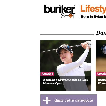
Dans
Actualité
Actuali
Yealimi Noh nouvelle leader de l’AIG
Haeran
Women’s Open
Women