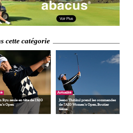
 cette catégorie
té
Actualité
 Ryu seule en tête de l’AIG
Jeeno Thitikul prend les commandes
’s Open
de l’AIG Women’s Open, Boutier
4ème