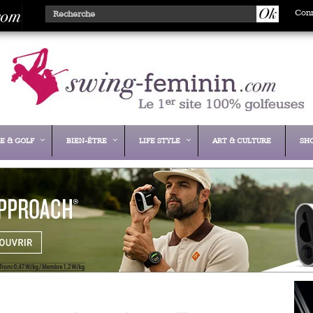
Con
E & GOLF
BIEN-ÊTRE
LIFE STYLE
ART & CULTURE
SH