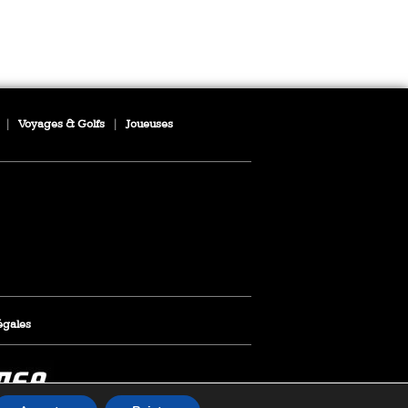
|
Voyages & Golfs
|
Joueuses
égales