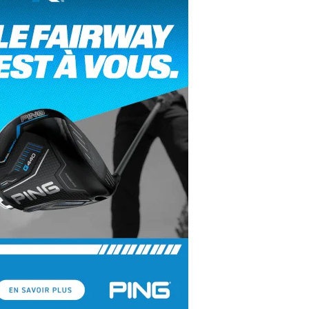
yal Air Maroc Golf & Padel Cup : le nouvel
ent sport et networking
ger Woods se retire du Genesis Invitational
GA Tour 2026 : une saison record pour le
lf féminin
ian Resort Golf Club : Saison 2 du
ogramme Performance
dies European Tour 2026 : une saison
torique sur cinq continents
bout en Bouts prolonge la Fashion Week à
land-Garros
coste Ladies Open 2025 : Céline Boutier
 retour à Deauville
hrodite Hills Team Cup 2025 : de retour a
ypre