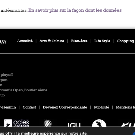
 indésirables.
En savoir plus sur la façon dont les données
Actualité
|
Arts & Culture
|
Bien-être
|
Life Style
|
Shopping
playoff
Open
en
Women’s Open, Boutier 4ème
Cup
-Féminin
|
Contact
|
Devenez Correspondante
|
Publicité
|
Mentions l
 offrir la meilleure expérience sur notre site.