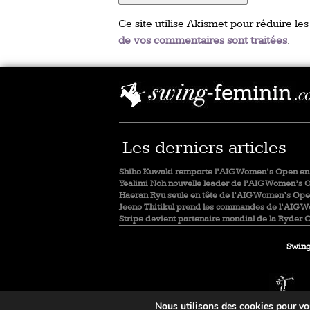
Ce site utilise Akismet pour réduire les
de vos commentaires sont traitées
.
Les derniers articles
Shiho Kuwaki remporte l’AIG Women’s Open en 
Yealimi Noh nouvelle leader de l’AIG Women’s 
Haeran Ryu seule en tête de l’AIG Women’s Op
Jeeno Thitikul prend les commandes de l’AIG 
Stripe devient partenaire mondial de la Ryder 
Swing
Nous utilisons des cookies pour vous