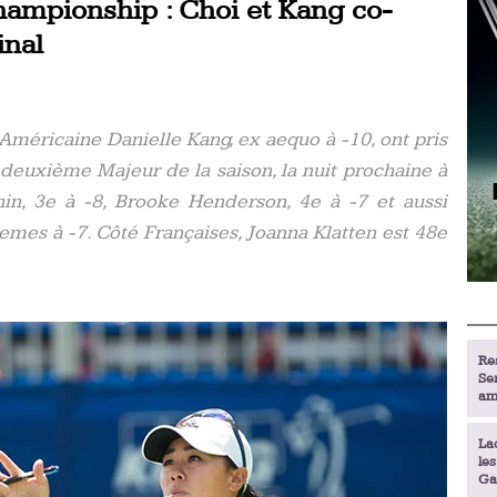
pionship : Choi et Kang co-
inal
Américaine Danielle Kang, ex aequo à -10, ont pris
 deuxième Majeur de la saison, la nuit prochaine à
Shin, 3e à -8, Brooke Henderson, 4e à -7 et aussi
mes à -7. Côté Françaises, Joanna Klatten est 48e
Re
Se
am
La
le
Ga