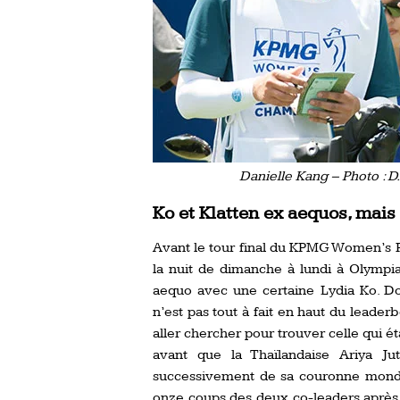
Danielle Kang – Photo : 
Ko et Klatten ex aequos, mai
Avant le tour final du KPMG Women’s
la nuit de dimanche à lundi à Olympia
aequo avec une certaine Lydia Ko. D
n’est pas tout à fait en haut du leaderb
aller chercher pour trouver celle qui é
avant que la Thaïlandaise Ariya Ju
successivement de sa couronne mondia
onze coups des deux co-leaders après 