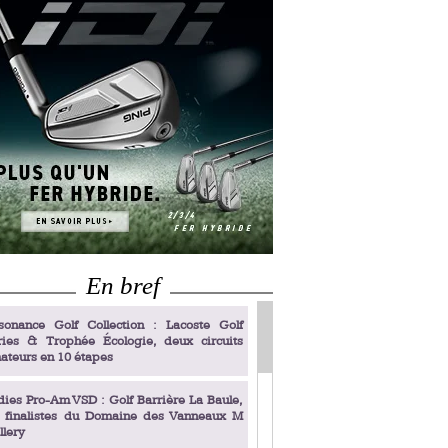
En bref
sonance Golf Collection : Lacoste Golf
ries & Trophée Écologie, deux circuits
ateurs en 10 étapes
dies Pro-Am VSD : Golf Barrière La Baule,
s finalistes du Domaine des Vanneaux M
llery