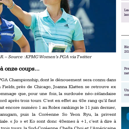
La
le
La
déc
Blo
20
En
D.R. – Source : KPMG Women’s PGA via Twitter
de
s à onze coups…
Pr
na
La
 PGA Championship, dont le dénouement sera connu dans
qu
 Fields, près de Chicago, Joanna Klatten se retrouve ex
Un
ommage que, pour une fois, la surdouée néo-zélandaise
co
Ac
ord après trois tours. C’est en effet au 48e rang qu’il faut
un
tait encore numéro 1 au Rolex rankings le 11 juin dernier,
Re
tanugarn, puis la Coréenne So Yeon Ryu, la privent
Se
Am
am
le. « Jo » et Ko sont donc 48emes à +1, c’est à dire à
ex
trois tours, la Sud-Coréenne Chella Choi et l’Américaine