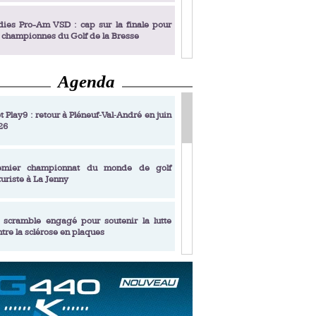
dies Pro-Am VSD : cap sur la finale pour
s championnes du Golf de la Bresse
Agenda
dies Pro-Am VSD : Golf du Prieuré, elles
rochent leur billet pour la finale
t Play9 : retour à Pléneuf‑Val‑André en juin
26
fin un livre de golf pensé pour les femmes
 plus de 50 ans
emier championnat du monde de golf
turiste à La Jenny
dies Pro-Am VSD : les premières
alifiées
 scramble engagé pour soutenir la lutte
ntre la sclérose en plaques
adémie Golf Barrière Julien Xanthopoulos,
e signature pédagogique
sonance Golf Collection : Lacoste Golf
ries & Trophée Écologie, deux circuits
undi Evian Championship, de nouvelles
ateurs en 10 étapes
périences immersives