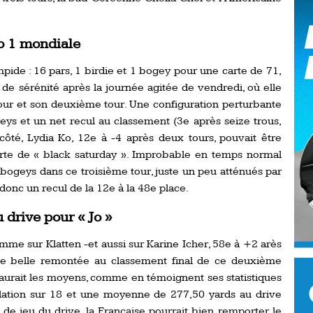
Ro
ev
Ti
o 1 mondiale
LP
mpide : 16 pars, 1 birdie et 1 bogey pour une carte de 71,
go
Ev
de sérénité après la journée agitée de vendredi, où elle
Pr
tour et son deuxième tour. Une configuration perturbante
La
eys et un net recul au classement (3e après seize trous,
his
 côté, Lydia Ko, 12e à -4 après deux tours, pouvait être
 sorte de « black saturday ». Improbable en temps normal
De
 bogeys dans ce troisième tour, juste un peu atténués par
Ro
donc un recul de la 12e à la 48e place.
drive pour « Jo »
La
de
e sur Klatten -et aussi sur Karine Icher, 58e à +2 arès
une belle remontée au classement final de ce deuxième
Ap
 aurait les moyens, comme en témoignent ses statistiques
Ch
ulation sur 18 et une moyenne de 277,50 yards au drive
de jeu du drive, la Française pourrait bien remporter le