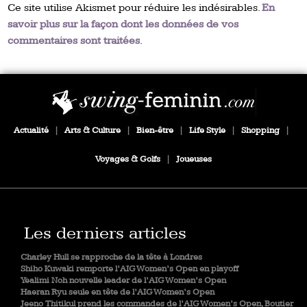
Ce site utilise Akismet pour réduire les indésirables.
En
savoir plus sur la façon dont les données de vos
commentaires sont traitées
.
Actualité
|
Arts & Culture
|
Bien-être
|
Life Style
|
Shopping
|
Voyages & Golfs
|
Joueuses
Les derniers articles
Charley Hull se rapproche de la tête à Londres
Shiho Kuwaki remporte l’AIG Women’s Open en playoff
Yealimi Noh nouvelle leader de l’AIG Women’s Open
Haeran Ryu seule en tête de l’AIG Women’s Open
Jeeno Thitikul prend les commandes de l’AIG Women’s Open, Boutier