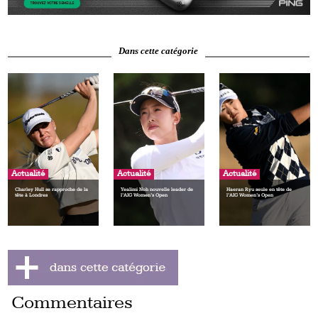
Dans cette catégorie
Actualité
Actualité
Actualité
Charley Hull se rapproche de la
Yealimi Noh nouvelle leader de
Haeran Ryu seule en tête de
tête à Londres
l’AIG Women’s Open
l’AIG Women’s Open
Commentaires