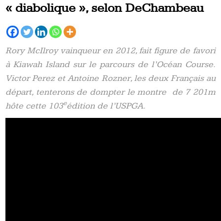
« diabolique », selon DeChambeau
Rory McIlroy vainqueur en 2012, fait figure de favori
à Kiawah Island sur le parcours de l’Océan Course.
Victor Perez et Antoine Rozner, les deux Français au
départ, tenterons de dompter le montre de 7 201m
e
hôte cette 103
édition de l’USPGA.