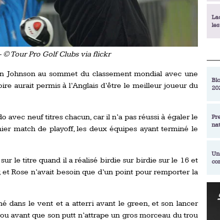
La
le
 © Tour Pro Golf Clubs via flickr
La
déc
tin Johnson au sommet du classement mondial avec une
Blo
oire aurait permis à l’Anglais d’être le meilleur joueur du
20
En
de
do avec neuf titres chacun, car il n’a pas réussi à égaler le
Pr
na
La
er match de playoff, les deux équipes ayant terminé le
qu
Un
r le titre quand il a réalisé birdie sur birdie sur le 16 et
co
Ac
, et Rose n’avait besoin que d’un point pour remporter la
un
Re
Se
Am
am
 dans le vent et a atterri avant le green, et son lancer
ex
trou avant que son putt n’attrape un gros morceau du trou