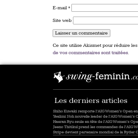
E-mail
*
Site web
Ce site utilise Akismet pour réduire les
de vos commentaires sont traitées
.
Les derniers articles
Shiho Kuwaki remporte l’AIG Women’s Open en 
Yealimi Noh nouvelle leader de l’AIG Women’s 
Haeran Ryu seule en tête de l’AIG Women’s Op
Jeeno Thitikul prend les commandes de l’AIG 
Stripe devient partenaire mondial de la Ryder 