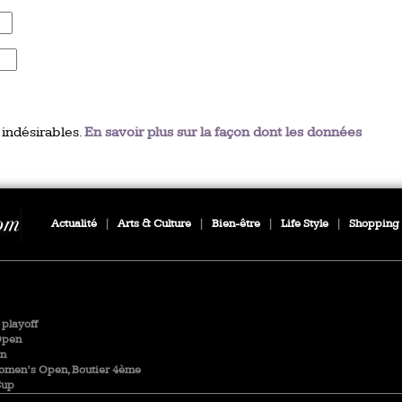
 indésirables.
En savoir plus sur la façon dont les données
Actualité
|
Arts & Culture
|
Bien-être
|
Life Style
|
Shopping
playoff
Open
en
Women’s Open, Boutier 4ème
Cup