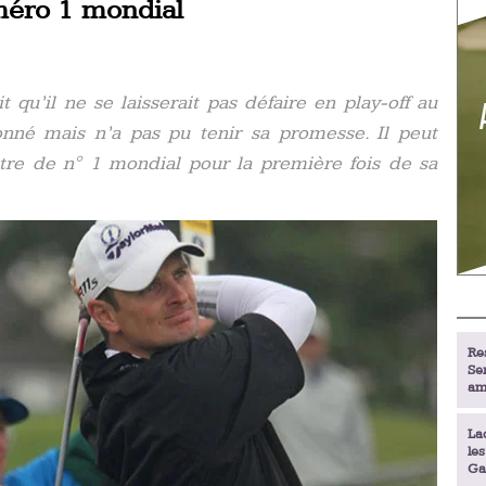
méro 1 mondial
it qu’il ne se laisserait pas défaire en play-off au
nné mais n’a pas pu tenir sa promesse. Il peut
tre de n° 1 mondial pour la première fois de sa
Re
Se
am
La
le
Ga