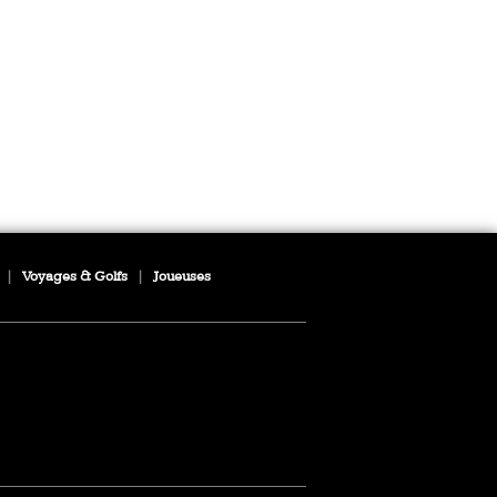
|
Voyages & Golfs
|
Joueuses