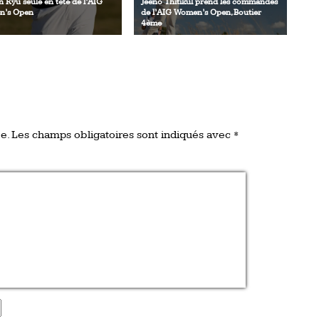
 Ryu seule en tête de l’AIG
Jeeno Thitikul prend les commandes
’s Open
de l’AIG Women’s Open, Boutier
4ème
e.
Les champs obligatoires sont indiqués avec
*