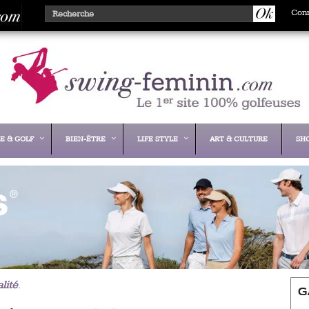
Con
E & GOLF
BIEN-ÊTRE
LIFE STYLE
ART & CULTURE
SH
lité
.