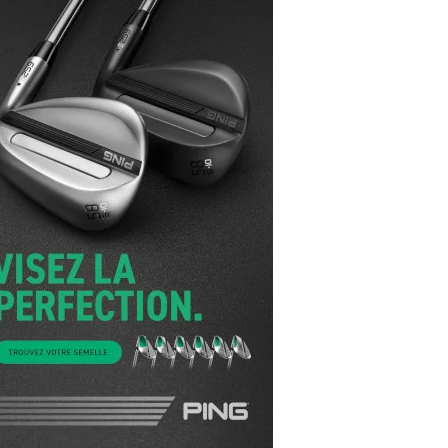
yal Air Maroc Golf & Padel Cup : le nouvel
ent sport et networking
ger Woods se retire du Genesis Invitational
GA Tour 2026 : une saison record pour le
lf féminin
ian Resort Golf Club : Saison 2 du
ogramme Performance
dies European Tour 2026 : une saison
torique sur cinq continents
bout en Bouts prolonge la Fashion Week à
land-Garros
coste Ladies Open 2025 : Céline Boutier
 retour à Deauville
hrodite Hills Team Cup 2025 : de retour a
ypre