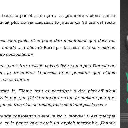
Ro
ev
Ti
 battu le par et a remporté sa première victoire sur le
 avait plus de six ans, mais le joueur de 38 ans est resté
LP
go
Ev
Pr
est incroyable, et je peux dire maintenant que dans ma
du monde »
, a déclaré Rose par la suite.
« Je suis allé au
La
his
ne consolation. »
nt, peut-être, mais je vais réaliser peu à peu. Demain ou
De
e, je reviendrai là-dessus et je penserai que c’était
Ro
ma carrière. »
La
erdre le 72ème trou et participer à des play-off n’est
de
le putt que j’ai dû remporter a été le meilleur putt que
ue ce truc était au milieu, mais ce n’était pas le cas. »
Ap
rande consolation d’être le No 1 mondial. C’est quelque
Ch
 et je pense que c’était un exploit incroyable. J’aurais