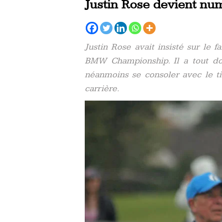
Justin Rose devient nu
Justin Rose avait insisté sur le fa
BMW Championship. Il a tout do
néanmoins se consoler avec le ti
carrière.