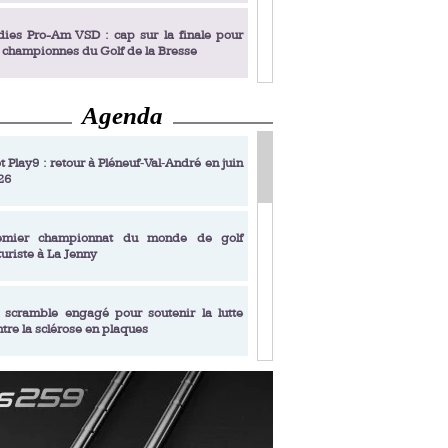
dies Pro-Am VSD : cap sur la finale pour
s championnes du Golf de la Bresse
Agenda
dies Pro-Am VSD : Golf du Prieuré, elles
rochent leur billet pour la finale
t Play9 : retour à Pléneuf‑Val‑André en juin
26
fin un livre de golf pensé pour les femmes
 plus de 50 ans
emier championnat du monde de golf
turiste à La Jenny
dies Pro-Am VSD : les premières
alifiées
 scramble engagé pour soutenir la lutte
ntre la sclérose en plaques
adémie Golf Barrière Julien Xanthopoulos,
e signature pédagogique
sonance Golf Collection : Lacoste Golf
ries & Trophée Écologie, deux circuits
undi Evian Championship, de nouvelles
ateurs en 10 étapes
périences immersives