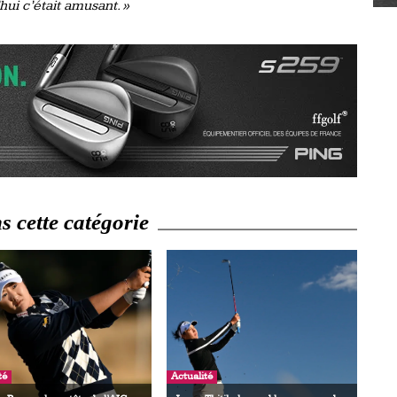
hui c’était amusant. »
 cette catégorie
té
Actualité