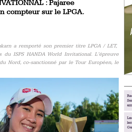
VATIONNAL : Pajaree
n compteur sur le LPGA.
ukarn a remporté son premier titre LPGA / LET,
rs du ISPS HANDA World Invitational. L’épreuve
du Nord, co-sanctionné par le Tour Européen, le
Re
Se
am
La
le
Ga