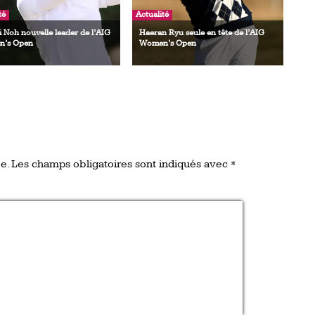
té
Actualité
i Noh nouvelle leader de l’AIG
Haeran Ryu seule en tête de l’AIG
’s Open
Women’s Open
e.
Les champs obligatoires sont indiqués avec
*