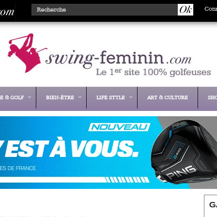
Con
E & GOLF
BIEN-ÊTRE
LIFE STYLE
ART & CULTURE
SH