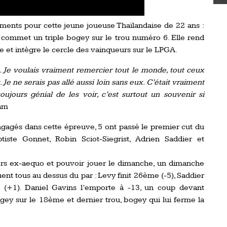
ments pour cette jeune joueuse Thaïlandaise de 22 ans :
le commet un triple bogey sur le trou numéro 6. Elle rend
e et intègre le cercle des vainqueurs sur le LPGA.
. Je voulais vraiment remercier tout le monde, tout ceux
 Je ne serais pas allé aussi loin sans eux. C’était vraiment
oujours génial de les voir, c’est surtout un souvenir si
kam
ngagés dans cette épreuve, 5 ont passé le premier cut du
tiste Gonnet, Robin Sciot-Siegrist, Adrien Saddier et
miers ex-aequo et pouvoir jouer le dimanche, un dimanche
ouent tous au dessus du par : Levy finit 26ème (-5), Saddier
 (+1). Daniel Gavins l’emporte à -13, un coup devant
gey sur le 18ème et dernier trou, bogey qui lui ferme la