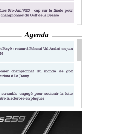
dies Pro-Am VSD : cap sur la finale pour
s championnes du Golf de la Bresse
Agenda
dies Pro-Am VSD : Golf du Prieuré, elles
rochent leur billet pour la finale
t Play9 : retour à Pléneuf‑Val‑André en juin
26
fin un livre de golf pensé pour les femmes
 plus de 50 ans
emier championnat du monde de golf
turiste à La Jenny
dies Pro-Am VSD : les premières
alifiées
 scramble engagé pour soutenir la lutte
ntre la sclérose en plaques
adémie Golf Barrière Julien Xanthopoulos,
e signature pédagogique
sonance Golf Collection : Lacoste Golf
ries & Trophée Écologie, deux circuits
undi Evian Championship, de nouvelles
ateurs en 10 étapes
périences immersives