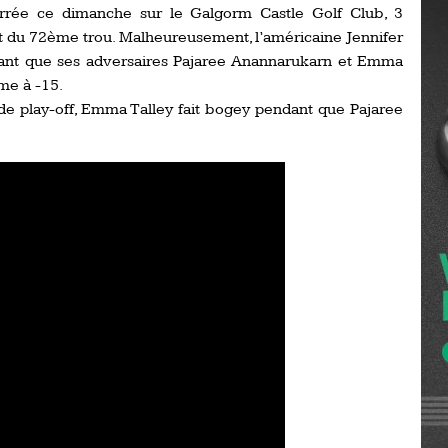
serrée ce dimanche sur le Galgorm Castle Golf Club, 3
Ro
ev
rt du 72ème trou. Malheureusement, l’américaine Jennifer
Ti
ndant que ses adversaires Pajaree Anannarukarn et Emma
ème à -15.
LP
go
 de play-off, Emma Talley fait bogey pendant que Pajaree
Ev
Pr
.
La
his
De
Ro
La
de
Ap
Ch