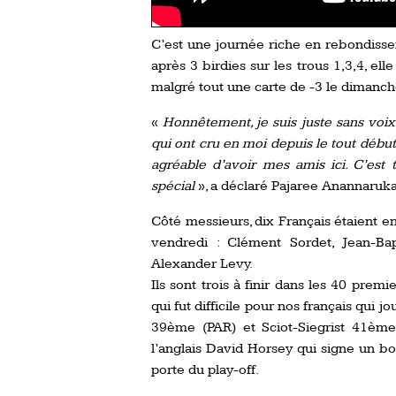
C’est une journée riche en rebondisse
après 3 birdies sur les trous 1,3,4, el
malgré tout une carte de -3 le dimanch
«
Honnêtement, je suis juste sans voix
qui ont cru en moi depuis le tout début.
agréable d’avoir mes amis ici. C’est t
spécial
», a déclaré Pajaree Anannaru
Côté messieurs, dix Français étaient e
vendredi : Clément Sordet, Jean-Bap
Alexander Levy.
Ils sont trois à finir dans les 40 pre
qui fut difficile pour nos français qui j
39ème (PAR) et Sciot-Siegrist 41ème
l’anglais David Horsey qui signe un bo
porte du play-off.