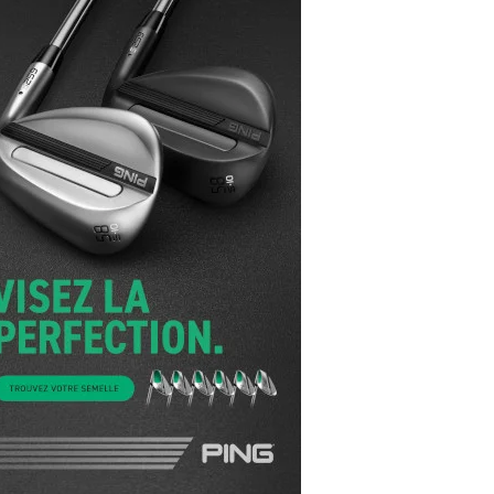
yal Air Maroc Golf & Padel Cup : le nouvel
ent sport et networking
ger Woods se retire du Genesis Invitational
GA Tour 2026 : une saison record pour le
lf féminin
ian Resort Golf Club : Saison 2 du
ogramme Performance
dies European Tour 2026 : une saison
torique sur cinq continents
bout en Bouts prolonge la Fashion Week à
land-Garros
coste Ladies Open 2025 : Céline Boutier
 retour à Deauville
hrodite Hills Team Cup 2025 : de retour a
ypre