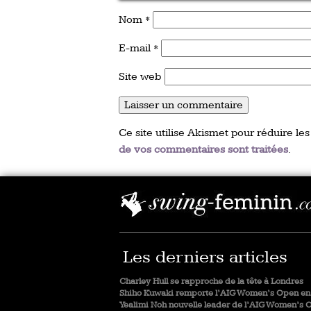
Nom
*
E-mail
*
Site web
Ce site utilise Akismet pour réduire les
de vos commentaires sont traitées
.
Les derniers articles
Charley Hull se rapproche de la tête à Londres
Shiho Kuwaki remporte l’AIG Women’s Open en 
Yealimi Noh nouvelle leader de l’AIG Women’s 