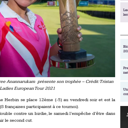
La
le
La
déc
Blo
20
En
de
Pr
na
La
qu
ree Anannarukam présente son trophée – Crédit: Tristan
 Ladies European Tour 2021
Un
co
Ac
e Herbin se place 12ème (-5) au vendredi soir et est la
un
8 françaises participaient à ce tournoi).
Re
double contre un birdie, le samedi l’empêche d’être dans
Se
Am
am
ir le second cut.
ex