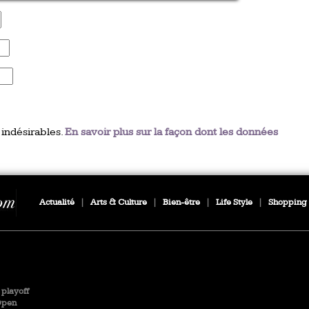
 indésirables.
En savoir plus sur la façon dont les données
Actualité
|
Arts & Culture
|
Bien-être
|
Life Style
|
Shopping
playoff
Open