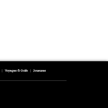
|
Voyages & Golfs
|
Joueuses