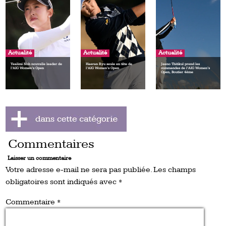
Actualité
Actualité
Actualité
Yealimi Noh nouvelle leader de
Haeran Ryu seule en tête de
Jeeno Thitikul prend les
l’AIG Women’s Open
l’AIG Women’s Open
commandes de l’AIG Women’s
Open, Boutier 4ème
Commentaires
Laisser un commentaire
Votre adresse e-mail ne sera pas publiée.
Les champs
obligatoires sont indiqués avec
*
Commentaire
*