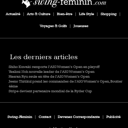
Actualité
|
Arts & Culture
|
Bien-être
|
Life Style
|
Shopping
|
Voyages & Golfs
|
Joueuses
Les derniers articles
Shiho Kuwaki remporte l’AIG Women’s Open en playoff
Yealimi Noh nouvelle leader de l’AIG Women’s Open
Haeran Ryu seule en tête de l’AIG Women’s Open
Jeeno Thitikul prend les commandes de l’AIG Women’s Open, Boutier
4ème
Stripe devient partenaire mondial de la Ryder Cup
Swing-Féminin
|
Contact
|
Devenez Correspondante
|
Publicité