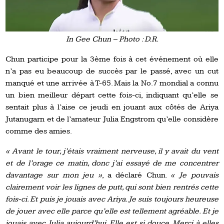
In Gee Chun – Photo : D.R.
Chun participe pour la 3ème fois à cet événement où elle
n’a pas eu beaucoup de succès par le passé, avec un cut
manqué et une arrivée à T-65. Mais la No.7 mondial a connu
un bien meilleur départ cette fois-ci, indiquant qu’elle se
sentait plus à l’aise ce jeudi en jouant aux côtés de Ariya
Jutanugarn et de l’amateur Julia Engstrom qu’elle considère
comme des amies.
« Avant le tour, j’étais vraiment nerveuse, il y avait du vent
et de l’orage ce matin, donc j’ai essayé de me concentrer
davantage sur mon jeu »
, a déclaré Chun.
« Je pouvais
clairement voir les lignes de putt, qui sont bien rentrés cette
fois-ci. Et puis je jouais avec Ariya. Je suis toujours heureuse
de jouer avec elle parce qu’elle est tellement agréable. Et je
jouais avec Julia aujourd’hui. Elle est si douce. Merci à elles