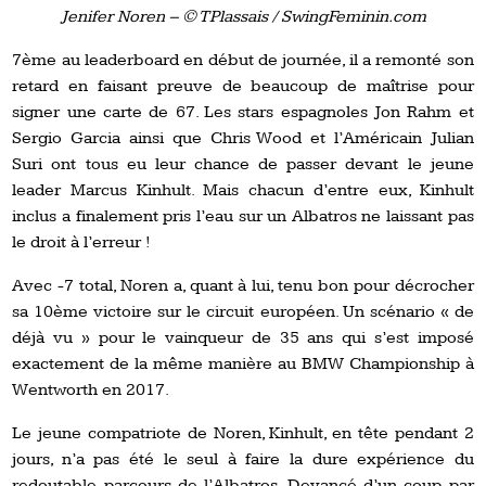
Jenifer Noren – © TPlassais / SwingFeminin.com
7ème au leaderboard en début de journée, il a remonté son
retard en faisant preuve de beaucoup de maîtrise pour
signer une carte de 67. Les stars espagnoles Jon Rahm et
Sergio Garcia ainsi que Chris Wood et l’Américain Julian
Suri ont tous eu leur chance de passer devant le jeune
leader Marcus Kinhult. Mais chacun d’entre eux, Kinhult
inclus a finalement pris l’eau sur un Albatros ne laissant pas
le droit à l’erreur !
Avec -7 total, Noren a, quant à lui, tenu bon pour décrocher
sa 10ème victoire sur le circuit européen. Un scénario « de
déjà vu » pour le vainqueur de 35 ans qui s’est imposé
exactement de la même manière au BMW Championship à
Wentworth en 2017.
Le jeune compatriote de Noren, Kinhult, en tête pendant 2
jours, n’a pas été le seul à faire la dure expérience du
redoutable parcours de l’Albatros. Devancé d’un coup par