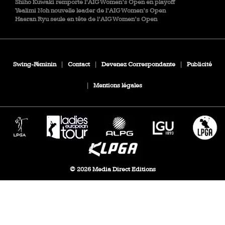
Shiho Kuwaki remporte l’AIG Women’s Open en playoff
Yealimi Noh nouvelle leader de l’AIG Women’s Open
Haeran Ryu seule en tête de l’AIG Women’s Open
Swing-Féminin
|
Contact
|
Devenez Correspondante
|
Publicité
|
Mentions légales
© 2026 Media Direct Editions