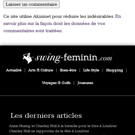
Ce site utilise Akismet pour réduire les indésirables.
En
savoir plus sur la façon dont les données de vos
commentaires sont traitées
.
Actualité
|
Arts & Culture
|
Bien-être
|
Life Style
|
Shopping
|
Voyages & Golfs
|
Joueuses
Les derniers articles
Anna Huang et Charley Hull à la bataille pour le titre à Londres
Charley Hull se rapproche de la tête à Londres