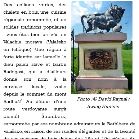
Des collines vertes, des
chalets en bois, une cuisine
régionale renommée, et de
solides traditions populaires
: vous êtes bien arrivés en
Valachie morave (Valašsko
en tchèque). Une région à
forte identité sur laquelle le
dieu païen slave et barbu
Radegast, qui a d’ailleurs
donné son nom à la
cervoise locale, veille
depuis le sommet du mont
Photo : © David Raynal /
Radhošť. Au détour d’une
Swing Féminin
route verdoyante surgit
bientôt Štramberk,
surnommée par ses nombreux admirateurs la Bethléem de
Valašsko, en raison de ses ruelles élégantes et de la beauté
de ses maisons de bois datant des 18e et 19e siècles. Au