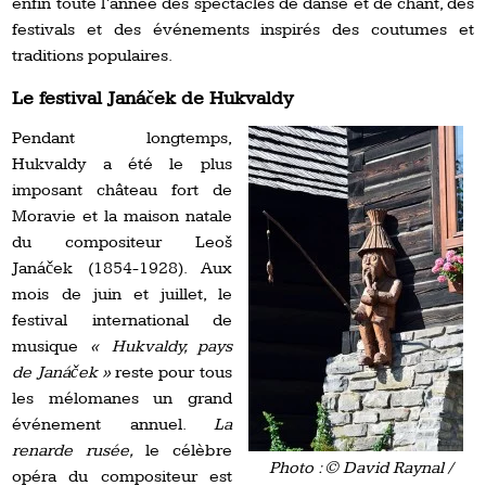
enfin toute l’année des spectacles de danse et de chant, des
festivals et des événements inspirés des coutumes et
traditions populaires.
Le festival Janáček de Hukvaldy
Pendant longtemps,
Hukvaldy a été le plus
imposant château fort de
Moravie et la maison natale
du compositeur Leoš
Janáček (1854-1928). Aux
mois de juin et juillet, le
festival international de
musique
« Hukvaldy, pays
de Janáček »
reste pour tous
les mélomanes un grand
événement annuel.
La
renarde rusée,
le célèbre
Photo : © David Raynal /
opéra du compositeur est