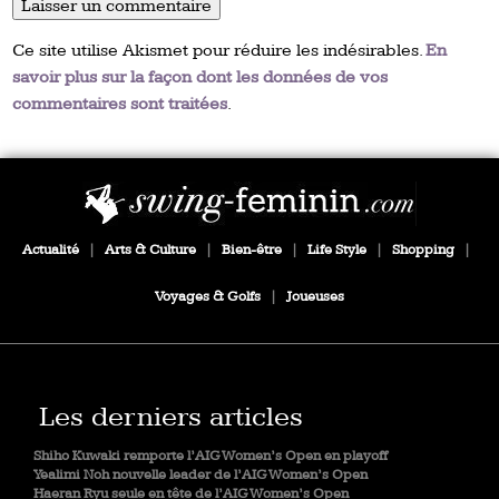
Ce site utilise Akismet pour réduire les indésirables.
En
savoir plus sur la façon dont les données de vos
commentaires sont traitées
.
Actualité
|
Arts & Culture
|
Bien-être
|
Life Style
|
Shopping
|
Voyages & Golfs
|
Joueuses
Les derniers articles
Shiho Kuwaki remporte l’AIG Women’s Open en playoff
Yealimi Noh nouvelle leader de l’AIG Women’s Open
Haeran Ryu seule en tête de l’AIG Women’s Open