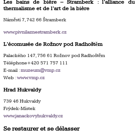
Les bains de bière – Štramberk : l’alliance du
thermalisme et de l’art de la bière
Náměstí 7, 742 66 Štramberk
www.pivnilaznestramberk.cz
L’écomusée de Rožnov pod Radhoštěm
Palackého 147, 756 61 Rožnov pod Radhoštěm
Téléphone+420 571 757 111
E-mail :
muzeum@vmp.cz
Web :
www.vmp.cz
Hrad Hukvaldy
739 46 Hukvaldy
Frýdek-Místek
www.janackovyhukvaldy.cz
Se restaurer et se délasser