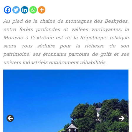
Au pied de la chaîne de montagnes des Beskydes,
entre forêts profondes et vallées verdoyantes, la
Moravie à l’extrême est de la République tchèque
saura vous séduire pour la richesse de son
patrimoine, ses étonnants parcours de golfs et ses
univers industriels entièrement réhabilités.