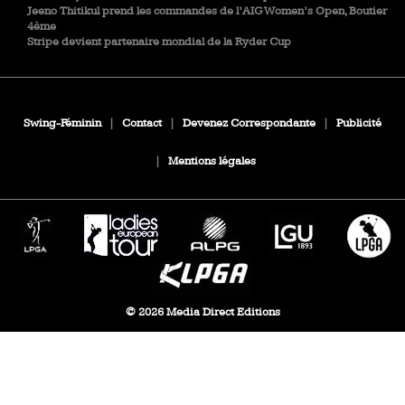
Jeeno Thitikul prend les commandes de l’AIG Women’s Open, Boutier
4ème
Stripe devient partenaire mondial de la Ryder Cup
Swing-Féminin
|
Contact
|
Devenez Correspondante
|
Publicité
|
Mentions légales
© 2026 Media Direct Editions