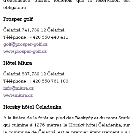
d’excellence. Sachez toutefois que la réservation est
obligatoire !
Prosper golf
Čeladná 741, 739 12 Čeladná
Téléphone : +420 558 440 411
golf@prosper-golf.cz
www.prosper-golf.cz
Hôtel Miura
Čeladná 887, 739 12 Čeladná
Téléphone : +420 558 761 100
info@miura.cz
www.miura.cz
Horský hôtel Čeladenka
A la lisière de la forêt au pied des Beskydy et du mont Smrk
qui culmine à 1276 mètres, le Horský hôtel Čeladenka, sur
la commune de Čeladná, est le premier établissement « all