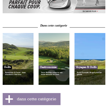
Dans cette catégorie
Golfs
Gastronomie
Voyages & Golfs
Enniscrone & Carne : links
Terre Blanche conserve son
Royal Portrush, du golf pour les
irlandais à l’état brut
étoile Michelin en 2026
géants