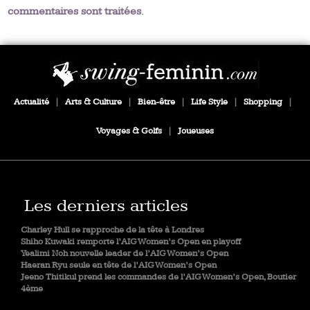
commentaires sont traitées
.
Actualité
|
Arts & Culture
|
Bien-être
|
Life Style
|
Shopping
|
Voyages & Golfs
|
Joueuses
Les derniers articles
Charley Hull se rapproche de la tête à Londres
Shiho Kuwaki remporte l’AIG Women’s Open en playoff
Yealimi Noh nouvelle leader de l’AIG Women’s Open
Haeran Ryu seule en tête de l’AIG Women’s Open
Jeeno Thitikul prend les commandes de l’AIG Women’s Open, Boutier
4ème