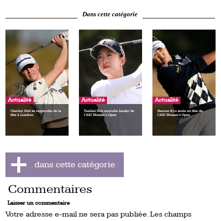
Dans cette catégorie
Actualité
Actualité
Actualité
Charley Hull se rapproche de la
Yealimi Noh nouvelle leader de
Haeran Ryu seule en tête de
tête à Londres
l’AIG Women’s Open
l’AIG Women’s Open
Commentaires
Laisser un commentaire
Votre adresse e-mail ne sera pas publiée.
Les champs