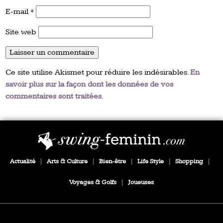
E-mail
*
Site web
Ce site utilise Akismet pour réduire les indésirables.
En
savoir plus sur la façon dont les données de vos
commentaires sont traitées
.
Actualité
|
Arts & Culture
|
Bien-être
|
Life Style
|
Shopping
|
Voyages & Golfs
|
Joueuses