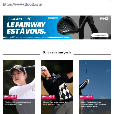
https://www.ffgolf.org/
Dans cette catégorie
Actualité
Actualité
Actualité
Yealimi Noh nouvelle leader de
Haeran Ryu seule en tête de
Jeeno Thitikul prend les
l’AIG Women’s Open
l’AIG Women’s Open
commandes de l’AIG Women’s
Open, Boutier 4ème