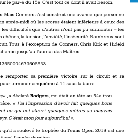
sur le par-4 du 15e. C’est tout ce dont il avait besoin.
. Mais Conners s’est construit une avance que personne
n après-midi où les scores étaient inférieurs à ceux des
 les difficultés que d’autres n’ont pas pu surmonter – les
es chênes, la tension, l’anxiété, l’insécurité. Nombreux sont
uit. Tous, à l’exception de Conners, Chris Kirk et Hideki
chemin jusqu’au Tournoi des Maîtres.
1642650004639608833
 remporter sa première victoire sur le circuit et sa
 pour terminer cinquième à 11 sous la barre.
te
« , a déclaré
Rodgers,
qui était en tête au 54e trou
rière.
« J’ai l’impression d’avoir fait quelques bons
vent ou qui ont atterri quelques mètres au mauvais
ys. C’était mon jour aujourd’hui ».
s qu’il a soulevé le trophée du Texas Open 2019 est une
tional l’année dernière.