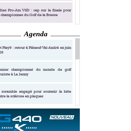
dies Pro-Am VSD : cap sur la finale pour
s championnes du Golf de la Bresse
Agenda
dies Pro-Am VSD : Golf du Prieuré, elles
rochent leur billet pour la finale
t Play9 : retour à Pléneuf‑Val‑André en juin
26
fin un livre de golf pensé pour les femmes
 plus de 50 ans
emier championnat du monde de golf
turiste à La Jenny
dies Pro-Am VSD : les premières
alifiées
 scramble engagé pour soutenir la lutte
ntre la sclérose en plaques
adémie Golf Barrière Julien Xanthopoulos,
e signature pédagogique
sonance Golf Collection : Lacoste Golf
ries & Trophée Écologie, deux circuits
undi Evian Championship, de nouvelles
ateurs en 10 étapes
périences immersives