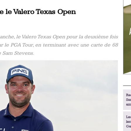
 le Valero Texas Open
nche, le Valero Texas Open pour la deuxième fois
ur le PGA Tour, en terminant avec une carte de 68
e Sam Stevens.
Re
Se
am
La
le
Ga