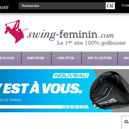
Con
E & GOLF
BIEN-ÊTRE
LIFE STYLE
ART & CULTURE
SH