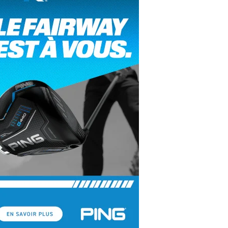
yal Air Maroc Golf & Padel Cup : le nouvel
ent sport et networking
ger Woods se retire du Genesis Invitational
GA Tour 2026 : une saison record pour le
lf féminin
ian Resort Golf Club : Saison 2 du
ogramme Performance
dies European Tour 2026 : une saison
torique sur cinq continents
bout en Bouts prolonge la Fashion Week à
land-Garros
coste Ladies Open 2025 : Céline Boutier
 retour à Deauville
hrodite Hills Team Cup 2025 : de retour a
ypre