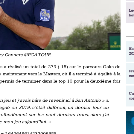
La
le
La
déc
Blo
20
ey Conners ©PGA TOUR
En
de
a réalisé un total de 273 (-15) sur le parcours Oaks du
Pr
maintenant vers le Masters, où il a terminé à égalité à la
na
La
a permis de terminer dans le top 10 pour la deuxième fois
qu
Un
co
 jeu et j’avais hâte de revenir ici à San Antonio »
, a
Ac
un
agné en 2019, c’était différent, un dernier tour en
Re
ofondément sur les neuf derniers trous, alors j’ai
Se
de mon jeu aujourd’hui. »
Am
am
ex
atus/1642648614232006658