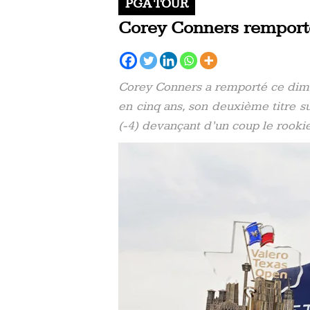
PGA TOUR
Corey Conners remporte
Corey Conners a remporté ce dima
en cinq ans, son deuxième titre s
(-4) devançant d’un coup le rooki