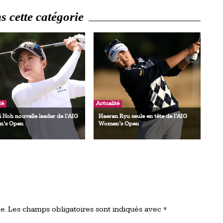
 cette catégorie
té
Actualité
i Noh nouvelle leader de l’AIG
Haeran Ryu seule en tête de l’AIG
’s Open
Women’s Open
e.
Les champs obligatoires sont indiqués avec
*