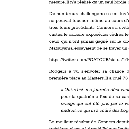
mesure. Il n’a réalisé qu’un seul birdie, 
De nombreux challengers se sont levés
ne pouvait toucher, même au cours d’u
trois tours précédents. Conners a évité
cactus, le calcaire exposé, les cèdres, l
ceux qui n’ont jamais gagné sur le circ
Matsuyama, essayaient de se frayer un 
https://twitter.com/PGATOUR/status/
Rodgers a vu s’envoler sa chance de
première place au Masters. Il a joué 73
« Oui, c’est une journée décevan
pour la quatrième fois de sa car
swings qui ont été pris par le 
endroit, ce qui m’a coûté des boge
Le meilleur résultat de Conners depui
troisième place à l’Arnold Palmer Invita