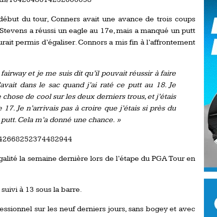
Ro
ev
début du tour, Conners avait une avance de trois coups
Ti
. Stevens a réussi un eagle au 17e, mais a manqué un putt
urait permis d’égaliser. Connors a mis fin à l’affrontement
LP
go
Ev
Pr
 fairway et je me suis dit qu’il pouvait réussir à faire
La
l’avait dans le sac quand j’ai raté ce putt au 18. Je
his
 chose de cool sur les deux derniers trous, et j’étais
 17. Je n’arrivais pas à croire que j’étais si près du
De
ce putt. Cela m’a donné une chance. »
Ro
1642668252374482944
La
 égalité la semaine dernière lors de l’étape du PGA Tour en
de
suivi à 13 sous la barre.
Ap
Ch
essionnel sur les neuf derniers jours, sans bogey et avec