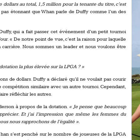
e dollars au total, 1,5 million pour la tenante du titre, c’est
Ro
ev
st pas étonnant que Whan parle de Duffy comme l’un des
Ti
LP
Duffy, qui a fait passer cet événement d’un petit tournoi
go
Ev
our. « De notre point de vue, c’est la raison pour laquelle
Pr
 carrière. Nous sommes un leader et nous voulons être
La
his
 dotation la plus élevée sur la LPGA ? »
De
ons de dollars. Duffy a déclaré qu’il ne voulait pas courir
Ro
 compétition similaire avec un autre tournoi. Cependant,
aire réfléchir les autres.
La
de
derson à propos de la dotation.
« Je pense que beaucoup
’apprécier. Et j’ai l’impression que même les femmes du
us nous rapprochons de l’égalité ».
Ap
Ch
Whan s’est penché sur le nombre de joueuses de la LPGA