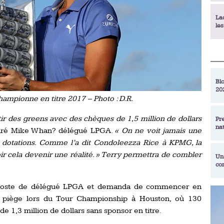
La
le
La
déc
Blo
20
En
ampionne en titre 2017 – Photo : D.R.
de
tir des greens avec des chèques de 1,5 million de dollars
Pr
na
laré Mike Whan? délégué LPGA.
« On ne voit jamais une
La
qu
 dotations. Comme l’a dit Condoleezza Rice à KPMG, la
ir cela devenir une réalité. » Terry permettra de combler
Un
co
Ac
un
 poste de délégué LPGA et demanda de commencer en
Re
 au piège lors du Tour Championship à Houston, où 130
Se
Am
am
e 1,3 million de dollars sans sponsor en titre.
ex