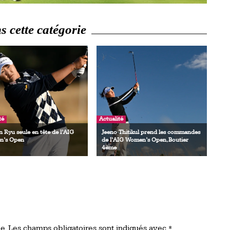
 cette catégorie
té
Actualité
 Ryu seule en tête de l’AIG
Jeeno Thitikul prend les commandes
’s Open
de l’AIG Women’s Open, Boutier
4ème
e.
Les champs obligatoires sont indiqués avec
*