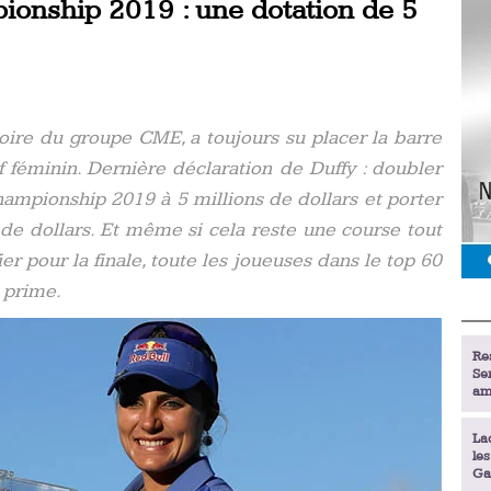
onship 2019 : une dotation de 5
toire du groupe CME, a toujours su placer la barre
 féminin. Dernière déclaration de Duffy : doubler
ampionship 2019 à 5 millions de dollars et porter
 de dollars. Et même si cela reste une course tout
ier pour la finale, toute les joueuses dans le top 60
 prime.
Re
Se
am
La
le
Ga