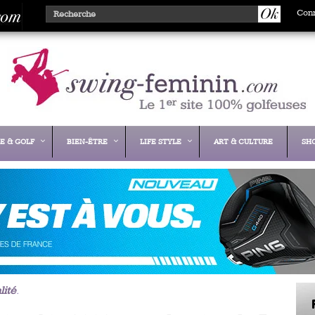
Con
E & GOLF
BIEN-ÊTRE
LIFE STYLE
ART & CULTURE
SH
lité
.