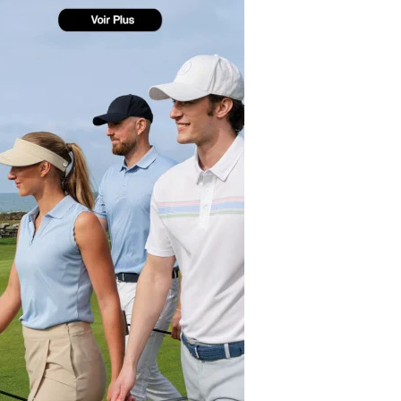
yal Air Maroc Golf & Padel Cup : le nouvel
ent sport et networking
ger Woods se retire du Genesis Invitational
GA Tour 2026 : une saison record pour le
lf féminin
ian Resort Golf Club : Saison 2 du
ogramme Performance
dies European Tour 2026 : une saison
torique sur cinq continents
bout en Bouts prolonge la Fashion Week à
land-Garros
coste Ladies Open 2025 : Céline Boutier
 retour à Deauville
hrodite Hills Team Cup 2025 : de retour a
ypre