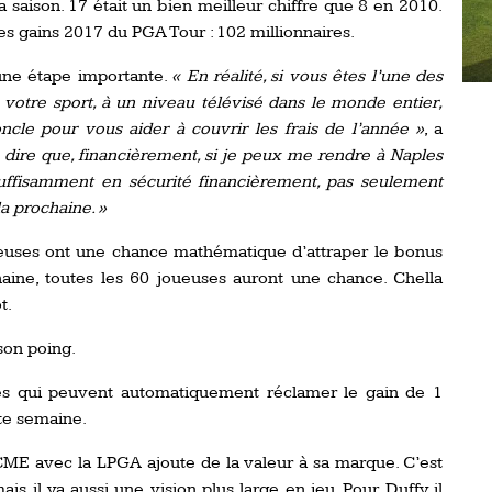
la saison. 17 était un bien meilleur chiffre que 8 en 2010.
des gains 2017 du PGA Tour : 102 millionnaires.
une étape importante.
« En réalité, si vous êtes l’une des
votre sport, à un niveau télévisé dans le monde entier,
ncle pour vous aider à couvrir les frais de l’année »
, a
 dire que, financièrement, si je peux me rendre à Naples
suffisamment en sécurité financièrement, pas seulement
la prochaine. »
ueuses ont une chance mathématique d’attraper le bonus
haine, toutes les 60 joueuses auront une chance. Chella
t.
son poing.
es qui peuvent automatiquement réclamer le gain de 1
tte semaine.
 CME avec la LPGA ajoute de la valeur à sa marque. C’est
ais il ya aussi une vision plus large en jeu. Pour Duffy, il