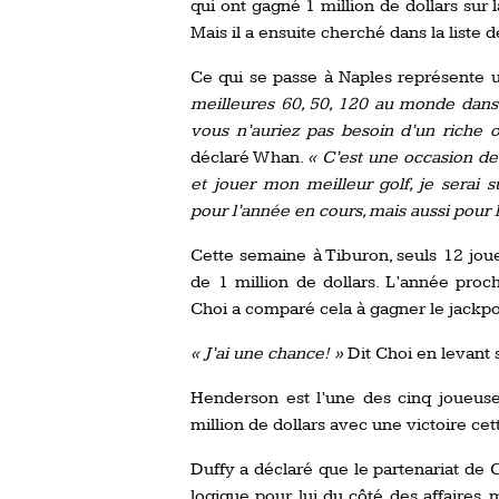
qui ont gagné 1 million de dollars sur 
Mais il a ensuite cherché dans la liste 
Ce qui se passe à Naples représente 
meilleures 60, 50, 120 au monde dans 
vous n’auriez pas besoin d’un riche o
déclaré Whan.
« C’est une occasion de
et jouer mon meilleur golf, je serai 
pour l’année en cours, mais aussi pour 
Cette semaine à Tiburon, seuls 12 jo
de 1 million de dollars. L’année proc
Choi a comparé cela à gagner le jackpo
« J’ai une chance! »
Dit Choi en levant 
Henderson est l’une des cinq joueus
million de dollars avec une victoire ce
Duffy a déclaré que le partenariat de
logique pour lui du côté des affaires, m