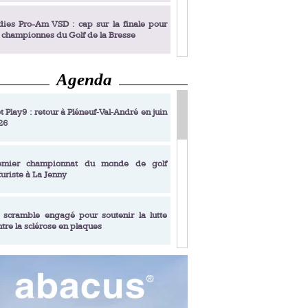
dies Pro-Am VSD : cap sur la finale pour
s championnes du Golf de la Bresse
Agenda
dies Pro-Am VSD : Golf du Prieuré, elles
rochent leur billet pour la finale
t Play9 : retour à Pléneuf‑Val‑André en juin
26
fin un livre de golf pensé pour les femmes
 plus de 50 ans
emier championnat du monde de golf
turiste à La Jenny
dies Pro-Am VSD : les premières
alifiées
 scramble engagé pour soutenir la lutte
ntre la sclérose en plaques
adémie Golf Barrière Julien Xanthopoulos,
e signature pédagogique
sonance Golf Collection : Lacoste Golf
ries & Trophée Écologie, deux circuits
undi Evian Championship, de nouvelles
ateurs en 10 étapes
périences immersives