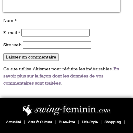
Nom
*
E-mail
*
Site web
Ce site utilise Akismet pour réduire les indésirables.
En
savoir plus sur la façon dont les données de vos
commentaires sont traitées
.
Actualité
|
Arts & Culture
|
Bien-être
|
Life Style
|
Shopping
|