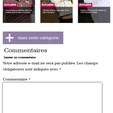
Actualité
Actualité
Actualité
Anna Huang et Charley Hull à la
Charley Hull se rapproche de la
Yealimi Noh nouvelle leader de
bataille pour le titre à Londres
tête à Londres
l’AIG Women’s Open
Commentaires
Laisser un commentaire
Votre adresse e-mail ne sera pas publiée.
Les champs
obligatoires sont indiqués avec
*
Commentaire
*