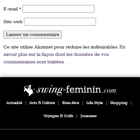
E-mail
*
Site web
Ce site utilise Akismet pour réduire les indésirables.
En
savoir plus sur la façon dont les données de vos
commentaires sont traitées
.
Actualité
|
Arts & Culture
|
Bien-être
|
Life Style
|
Shopping
|
Voyages & Golfs
|
Joueuses