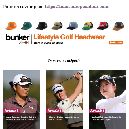
Pour en savoir plus :
https://ladieseuropeantour.com
Dans cette catégorie
Actualité
Actualité
Actualité
Anna Huang et Charley Hull à la
Charley Hull se rapproche de la
Yealimi Noh nouvelle leader de
bataille pour le titre à Londres
tête à Londres
l’AIG Women’s Open