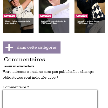
Actualité
Actualité
Actualité
Charley Hull se rapproche de la
Yealimi Noh nouvelle leader de
Haeran Ryu seule en tête de
tête à Londres
l’AIG Women’s Open
l’AIG Women’s Open
Commentaires
Laisser un commentaire
Votre adresse e-mail ne sera pas publiée.
Les champs
obligatoires sont indiqués avec
*
Commentaire
*