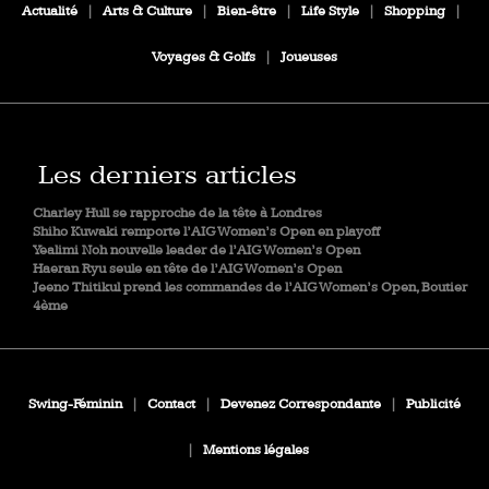
Actualité
|
Arts & Culture
|
Bien-être
|
Life Style
|
Shopping
|
Voyages & Golfs
|
Joueuses
Les derniers articles
Charley Hull se rapproche de la tête à Londres
Shiho Kuwaki remporte l’AIG Women’s Open en playoff
Yealimi Noh nouvelle leader de l’AIG Women’s Open
Haeran Ryu seule en tête de l’AIG Women’s Open
Jeeno Thitikul prend les commandes de l’AIG Women’s Open, Boutier
4ème
Swing-Féminin
|
Contact
|
Devenez Correspondante
|
Publicité
|
Mentions légales