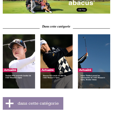
Dans cette catégorie
Actualité
Actualité
Actualité
Yealimi Noh nouvelle leader de
Haeran Ryu seule en tête de
Jeeno Thitikul prend les
l’AIG Women’s Open
l’AIG Women’s Open
commandes de l’AIG Women’s
Open, Boutier 4ème