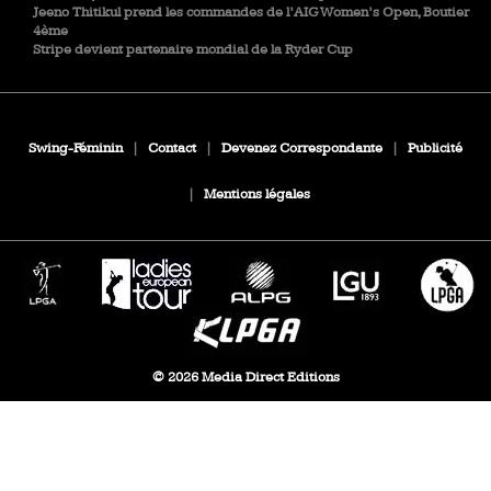
Jeeno Thitikul prend les commandes de l’AIG Women’s Open, Boutier
4ème
Stripe devient partenaire mondial de la Ryder Cup
Swing-Féminin
|
Contact
|
Devenez Correspondante
|
Publicité
|
Mentions légales
© 2026 Media Direct Editions