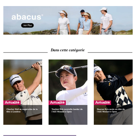
Dans cette catégorie
Actualité
Actualité
Actualité
Charley Hull se rapproche de la
Yealimi Noh nouvelle leader de
Haeran Ryu seule en tête de
tête à Londres
l’AIG Women’s Open
l’AIG Women’s Open