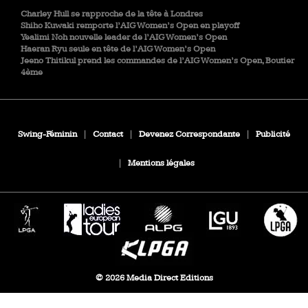
Charley Hull se rapproche de la tête à Londres
Shiho Kuwaki remporte l’AIG Women’s Open en playoff
Yealimi Noh nouvelle leader de l’AIG Women’s Open
Haeran Ryu seule en tête de l’AIG Women’s Open
Jeeno Thitikul prend les commandes de l’AIG Women’s Open, Boutier
4ème
Swing-Féminin
|
Contact
|
Devenez Correspondante
|
Publicité
|
Mentions légales
© 2026 Media Direct Editions