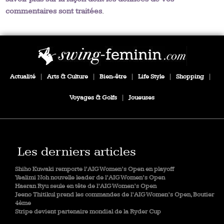
commentaires sont traitées
.
Actualité
|
Arts & Culture
|
Bien-être
|
Life Style
|
Shopping
|
Voyages & Golfs
|
Joueuses
Les derniers articles
Shiho Kuwaki remporte l’AIG Women’s Open en playoff
Yealimi Noh nouvelle leader de l’AIG Women’s Open
Haeran Ryu seule en tête de l’AIG Women’s Open
Jeeno Thitikul prend les commandes de l’AIG Women’s Open, Boutier
4ème
Stripe devient partenaire mondial de la Ryder Cup