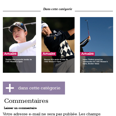
Dans cette catégorie
Actualité
Actualité
Actualité
Yealimi Noh nouvelle leader de
Haeran Ryu seule en tête de
Jeeno Thitikul prend les
l’AIG Women’s Open
l’AIG Women’s Open
commandes de l’AIG Women’s
Open, Boutier 4ème
Commentaires
Laisser un commentaire
Votre adresse e-mail ne sera pas publiée.
Les champs