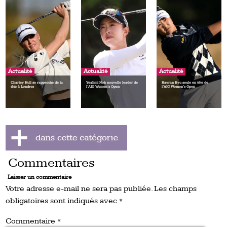
Actualité
Actualité
Actualité
Charley Hull se rapproche de la
Yealimi Noh nouvelle leader de
Haeran Ryu seule en tête de
tête à Londres
l’AIG Women’s Open
l’AIG Women’s Open
Commentaires
Laisser un commentaire
Votre adresse e-mail ne sera pas publiée.
Les champs
obligatoires sont indiqués avec
*
Commentaire
*