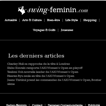
Actualité
|
Arts & Culture
|
Bien-être
|
Life Style
|
Shopping
|
Voyages & Golfs
|
Joueuses
Les derniers articles
Charley Hull se rapproche de la tête à Londres
Shiho Kuwaki remporte l’AIG Women’s Open en playoff
Yealimi Noh nouvelle leader de l’AIG Women’s Open
Haeran Ryu seule en tête de l’AIG Women’s Open
Jeeno Thitikul prend les commandes de l’AIG Women’s Open, Boutier
4ème
Swing-Féminin
|
Contact
|
Devenez Correspondante
|
Publicité