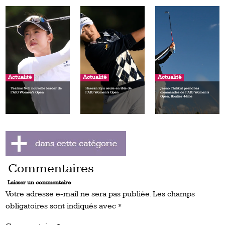
Actualité
Actualité
Actualité
Yealimi Noh nouvelle leader de
Haeran Ryu seule en tête de
Jeeno Thitikul prend les
l’AIG Women’s Open
l’AIG Women’s Open
commandes de l’AIG Women’s
Open, Boutier 4ème
Commentaires
Laisser un commentaire
Votre adresse e-mail ne sera pas publiée.
Les champs
obligatoires sont indiqués avec
*