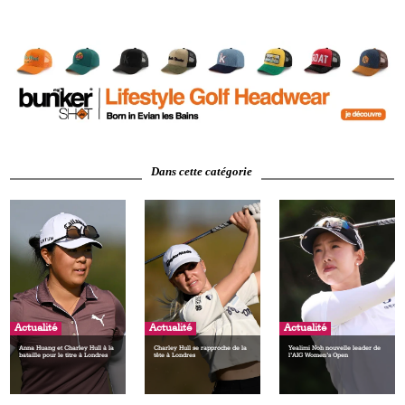
Dans cette catégorie
Actualité
Actualité
Actualité
Anna Huang et Charley Hull à la
Charley Hull se rapproche de la
Yealimi Noh nouvelle leader de
bataille pour le titre à Londres
tête à Londres
l’AIG Women’s Open