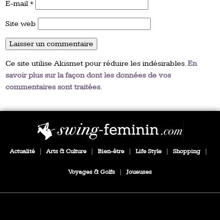
E-mail
*
Site web
Ce site utilise Akismet pour réduire les indésirables.
En
savoir plus sur la façon dont les données de vos
commentaires sont traitées
.
Actualité
|
Arts & Culture
|
Bien-être
|
Life Style
|
Shopping
|
Voyages & Golfs
|
Joueuses