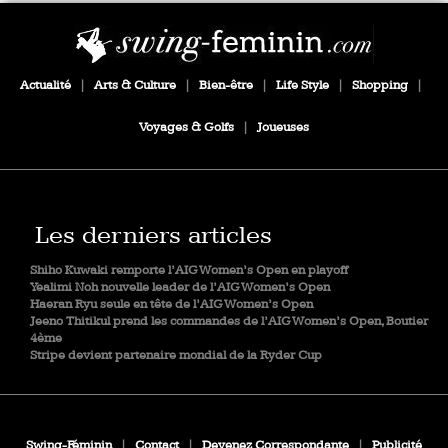
Actualité
|
Arts & Culture
|
Bien-être
|
Life Style
|
Shopping
|
Voyages & Golfs
|
Joueuses
Les derniers articles
Shiho Kuwaki remporte l’AIG Women’s Open en playoff
Yealimi Noh nouvelle leader de l’AIG Women’s Open
Haeran Ryu seule en tête de l’AIG Women’s Open
Jeeno Thitikul prend les commandes de l’AIG Women’s Open, Boutier
4ème
Stripe devient partenaire mondial de la Ryder Cup
Swing-Féminin
|
Contact
|
Devenez Correspondante
|
Publicité