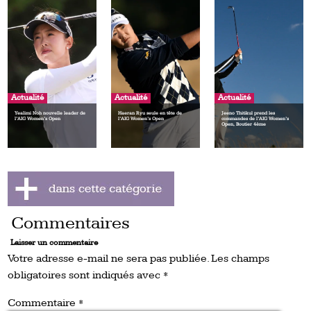
Actualité
Actualité
Actualité
Yealimi Noh nouvelle leader de
Haeran Ryu seule en tête de
Jeeno Thitikul prend les
l’AIG Women’s Open
l’AIG Women’s Open
commandes de l’AIG Women’s
Open, Boutier 4ème
Commentaires
Laisser un commentaire
Votre adresse e-mail ne sera pas publiée.
Les champs
obligatoires sont indiqués avec
*
Commentaire
*