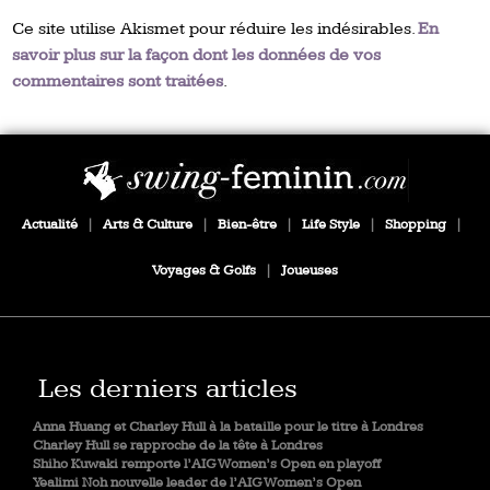
Ce site utilise Akismet pour réduire les indésirables.
En
savoir plus sur la façon dont les données de vos
commentaires sont traitées
.
Actualité
|
Arts & Culture
|
Bien-être
|
Life Style
|
Shopping
|
Voyages & Golfs
|
Joueuses
Les derniers articles
Anna Huang et Charley Hull à la bataille pour le titre à Londres
Charley Hull se rapproche de la tête à Londres
Shiho Kuwaki remporte l’AIG Women’s Open en playoff
Yealimi Noh nouvelle leader de l’AIG Women’s Open