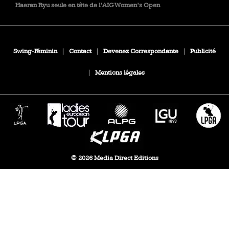
Haeran Ryu seule en tête de l’AIG Women’s Open
Swing-Féminin
|
Contact
|
Devenez Correspondante
|
Publicité
|
Mentions légales
© 2026 Media Direct Editions