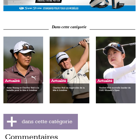
Dans cette catégorie
Actualité
Actualité
Actualité
Anna Huang et Charley Hull à la
Charley Hull se rapproche de la
Yealimi Noh nouvelle leader de
bataille pour le titre à Londres
tête à Londres
l’AIG Women’s Open
Commentaires