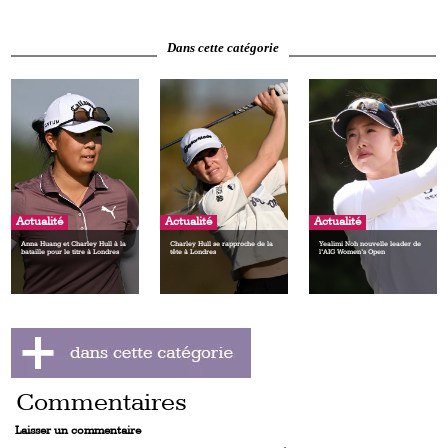
Dans cette catégorie
Actualité
Actualité
Actualité
Anna Huang et Charley Hull à la
Charley Hull se rapproche de la
Yealimi Noh nouvelle leader de
bataille pour le titre à Londres
tête à Londres
l’AIG Women’s Open
Commentaires
Laisser un commentaire