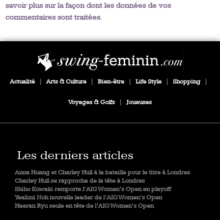
savoir plus sur la façon dont les données de vos
commentaires sont traitées
.
Actualité
|
Arts & Culture
|
Bien-être
|
Life Style
|
Shopping
|
Voyages & Golfs
|
Joueuses
Les derniers articles
Anna Huang et Charley Hull à la bataille pour le titre à Londres
Charley Hull se rapproche de la tête à Londres
Shiho Kuwaki remporte l’AIG Women’s Open en playoff
Yealimi Noh nouvelle leader de l’AIG Women’s Open
Haeran Ryu seule en tête de l’AIG Women’s Open