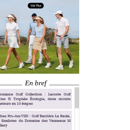
En bref
sonance Golf Collection : Lacoste Golf
ries & Trophée Écologie, deux circuits
ateurs en 10 étapes
dies Pro-Am VSD : Golf Barrière La Baule,
s finalistes du Domaine des Vanneaux M
llery