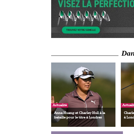
Dans
Actualité
Actuali
Anna Huang et Charley Hull à la
Charle
bataille pour le titre à Londres
à Lon