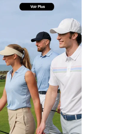
yal Air Maroc Golf & Padel Cup : le nouvel
ent sport et networking
ger Woods se retire du Genesis Invitational
GA Tour 2026 : une saison record pour le
lf féminin
ian Resort Golf Club : Saison 2 du
ogramme Performance
dies European Tour 2026 : une saison
torique sur cinq continents
bout en Bouts prolonge la Fashion Week à
land-Garros
coste Ladies Open 2025 : Céline Boutier
 retour à Deauville
hrodite Hills Team Cup 2025 : de retour a
ypre