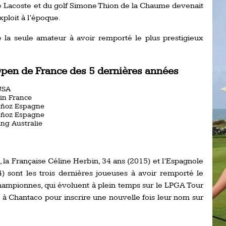
ené Lacoste et du golf Simone Thion de la Chaume devenait
Ro
ev
xploit à l’époque.
Ti
 la seule amateur à avoir remporté le plus prestigieux
LP
go
Ev
Pr
pen de France des 5 dernières années
La
USA
his
in France
uñoz Espagne
uñoz Espagne
De
ing Australie
Ro
La
 la Française Céline Herbin, 34 ans (2015) et l’Espagnole
de
 sont les trois dernières joueuses à avoir remporté le
ampionnes, qui évoluent à plein temps sur le LPGA Tour
s à Chantaco pour inscrire une nouvelle fois leur nom sur
Ap
Ch