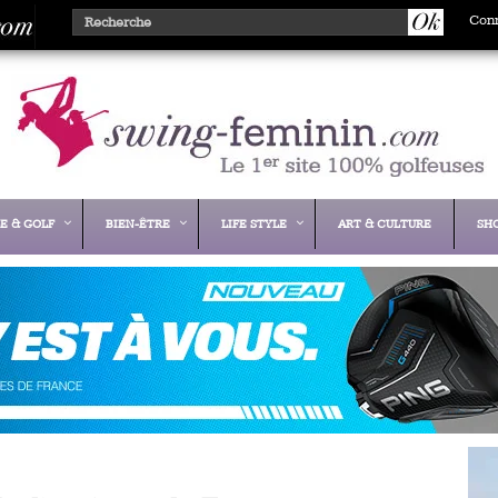
Con
E & GOLF
BIEN-ÊTRE
LIFE STYLE
ART & CULTURE
SH