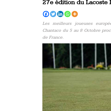
27e édition du Lacoste
Les meilleurs joueuses europ
Chantaco du 5 au 8 Octobre proc
de France.