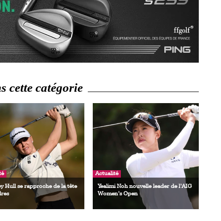
 cette catégorie
té
Actualité
y Hull se rapproche de la tête
Yealimi Noh nouvelle leader de l’AIG
dres
Women’s Open