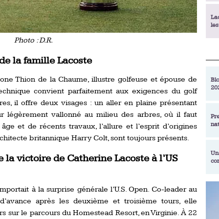
La
le
Photo : D.R.
La
de la famille Lacoste
déc
one Thion de la Chaume, illustre golfeuse et épouse de
Blo
20
technique convient parfaitement aux exigences du golf
En
de
, il offre deux visages : un aller en plaine présentant
r légèrement vallonné au milieu des arbres, où il faut
Pr
na
âge et de récents travaux, l’allure et l’esprit d’origines
La
qu
architecte britannique Harry Colt, sont toujours présents.
Un
e la victoire de Catherine Lacoste à l’US
co
Ac
un
Re
mportait à la surprise générale l’U.S. Open. Co-leader au
Se
d’avance après les deuxième et troisième tours, elle
Am
am
ex
s sur le parcours du Homestead Resort, en Virginie. À 22