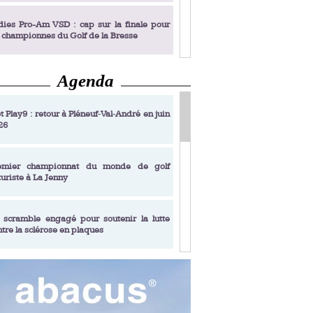
dies Pro-Am VSD : cap sur la finale pour
s championnes du Golf de la Bresse
Agenda
dies Pro-Am VSD : Golf du Prieuré, elles
rochent leur billet pour la finale
t Play9 : retour à Pléneuf‑Val‑André en juin
26
fin un livre de golf pensé pour les femmes
 plus de 50 ans
emier championnat du monde de golf
turiste à La Jenny
dies Pro-Am VSD : les premières
alifiées
 scramble engagé pour soutenir la lutte
ntre la sclérose en plaques
adémie Golf Barrière Julien Xanthopoulos,
e signature pédagogique
sonance Golf Collection : Lacoste Golf
ries & Trophée Écologie, deux circuits
undi Evian Championship, de nouvelles
ateurs en 10 étapes
périences immersives