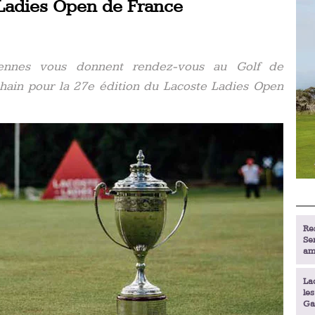
 Ladies Open de France
éennes vous donnent rendez-vous au Golf de
hain pour la 27e édition du Lacoste Ladies Open
Re
Se
am
La
le
Ga