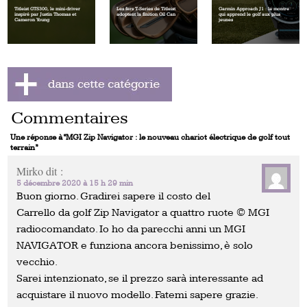
Titleist GTS300, le mini‑driver
Les fers T‑Series de Titleist
Garmin Approach J1 : la montre
inspiré par Justin Thomas et
adoptent la finition Oil Can
qui apprend le golf aux plus
Cameron Young
jeunes
Commentaires
Une réponse à “MGI Zip Navigator : le nouveau chariot électrique de golf tout
terrain”
Mirko
dit :
5 décembre 2020 à 15 h 29 min
Buon giorno. Gradirei sapere il costo del
Carrello da golf Zip Navigator a quattro ruote © MGI
radiocomandato. Io ho da parecchi anni un MGI
NAVIGATOR e funziona ancora benissimo, è solo
vecchio.
Sarei intenzionato, se il prezzo sarà interessante ad
acquistare il nuovo modello. Fatemi sapere grazie.