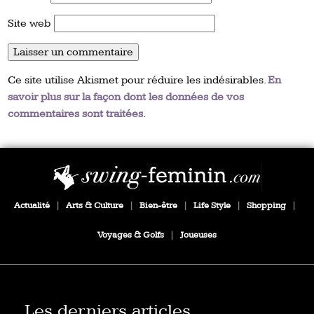
Site web
Ce site utilise Akismet pour réduire les indésirables.
En
savoir plus sur la façon dont les données de vos
commentaires sont traitées
.
Actualité
|
Arts & Culture
|
Bien-être
|
Life Style
|
Shopping
|
Voyages & Golfs
|
Joueuses
Les derniers articles