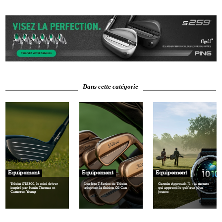
Dans cette catégorie
Equipement
Equipement
Equipement
Titleist GTS300, le mini‑driver
Les fers T‑Series de Titleist
Garmin Approach J1 : la montre
inspiré par Justin Thomas et
adoptent la finition Oil Can
qui apprend le golf aux plus
Cameron Young
jeunes