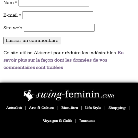
Nom
*
E-mail
*
Site web
Ce site utilise Akismet pour réduire les indésirables.
En
savoir plus sur la façon dont les données de vos
commentaires sont traitées
.
Actualité
|
Arts & Culture
|
Bien-être
|
Life Style
|
Shopping
|
Voyages & Golfs
|
Joueuses