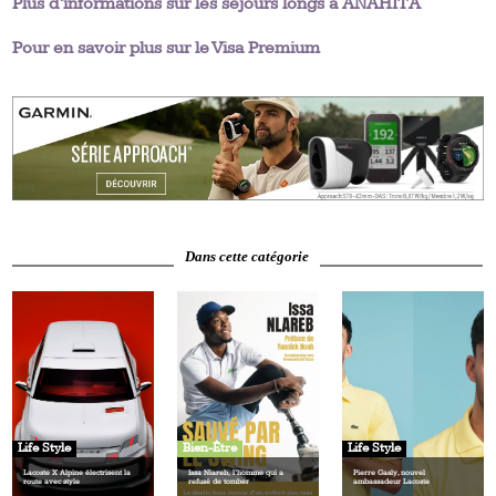
Plus d’informations sur les séjours longs à ANAHITA
Pour en savoir plus sur le Visa Premium
Dans cette catégorie
Life Style
Bien-Être
Life Style
Lacoste X Alpine électrisent la
Issa Nlareb, l’homme qui a
Pierre Gasly, nouvel
route avec style
refusé de tomber
ambassadeur Lacoste